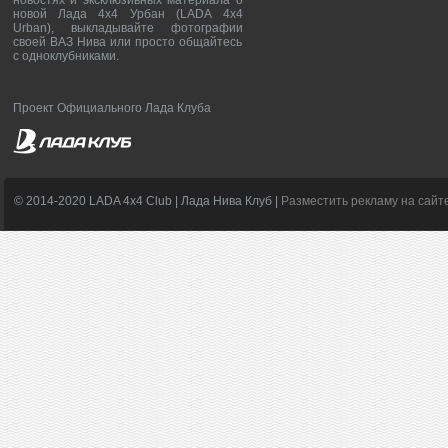
новостях и эксклюзивных материала о
новой Лада 4х4 Урбан (LADA 4x4
Urban), выкладывайте фотографии
своей ВАЗ Нива или просто общайтесь
с одноклубниками.
Проект Официального Лада Клуба
© 2014-2020 LADA 4x4 Club | Лада Нива Клуб |
Разместить рекламу на сайт