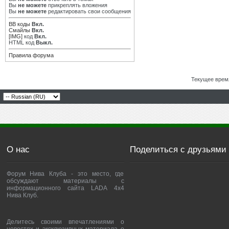
Вы
не можете
прикреплять вложения
Вы
не можете
редактировать свои сообщения
BB коды
Вкл.
Смайлы
Вкл.
[IMG]
код
Вкл.
HTML код
Выкл.
Правила форума
Текущее врем
О нас
Поделиться с друзьями
Форум Нива Клуба - это место, где
обсуждают материалы с
информационного сайта LADA 4x4
Нива Клуб.
Делитесь своими впечатлениями о