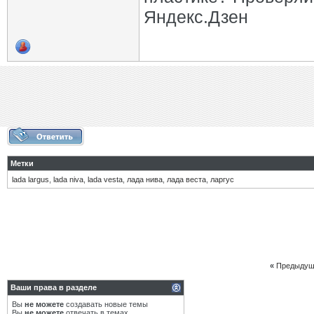
Яндекс.Дзен
Метки
lada largus
,
lada niva
,
lada vesta
,
лада нива
,
лада веста
,
ларгус
«
Предыдущ
Ваши права в разделе
Вы
не можете
создавать новые темы
Вы
не можете
отвечать в темах