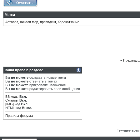
Метки
Автоваз
,
николя мор
,
президент
,
Каракатзанис
«
Предыдущ
Ваши права в разделе
Вы
не можете
создавать новые темы
Вы
не можете
отвечать в темах
Вы
не можете
прикреплять вложения
Вы
не можете
редактировать свои сообщения
BB коды
Вкл.
Смайлы
Вкл.
[IMG]
код
Вкл.
HTML код
Выкл.
Правила форума
Текущее врем