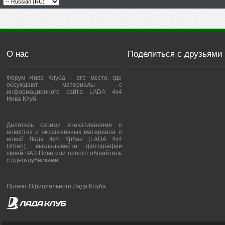
О нас
Поделиться с друзьями
Форум Нива Клуба - это место, где
обсуждают материалы с
информационного сайта LADA 4x4
Нива Клуб.
Делитесь своими впечатлениями о
новостях и эксклюзивных материала о
новой Лада 4х4 Урбан (LADA 4x4
Urban), выкладывайте фотографии
своей ВАЗ Нива или просто общайтесь
с одноклубниками.
Проект Официального Лада Клуба