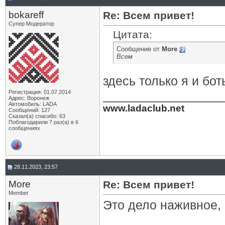
bokareff
Re: Всем привет!
Супер Модератор
Цитата:
Сообщение от
More
Всем
здесь только я и бо
_________________
Регистрация: 01.07.2014
Адрес: Воронеж
Автомобиль: LADA
www.ladaclub.net
Сообщений: 127
Сказал(а) спасибо: 63
Поблагодарили 7 раз(а) в 6
сообщениях
28.11.2023, 23:57
More
Re: Всем привет!
Member
Это дело наживное, 