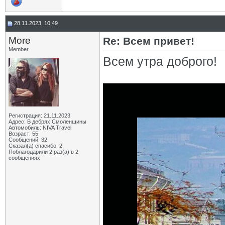
28.11.2023, 10:49
More
Re: Всем привет!
Member
Всем утра доброго!
Регистрация: 21.11.2023
Адрес: В дебрях Смоленщины
Автомобиль: NIVA Travel
Возраст: 55
Сообщений: 32
Сказал(а) спасибо: 2
Поблагодарили 2 раз(а) в 2
сообщениях