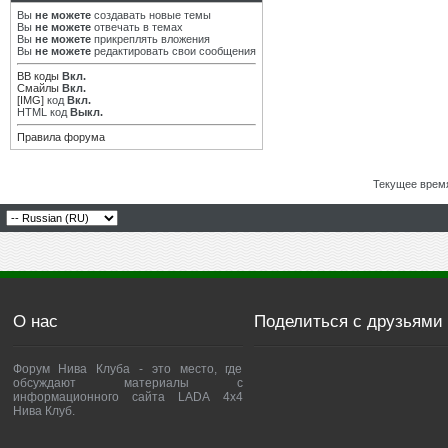
Вы
не можете
создавать новые темы
Вы
не можете
отвечать в темах
Вы
не можете
прикреплять вложения
Вы
не можете
редактировать свои сообщения
BB коды
Вкл.
Смайлы
Вкл.
[IMG]
код
Вкл.
HTML код
Выкл.
Правила форума
Текущее врем
О нас
Поделиться с друзьями
Форум Нива Клуба - это место, где
обсуждают материалы с
информационного сайта LADA 4x4
Нива Клуб.