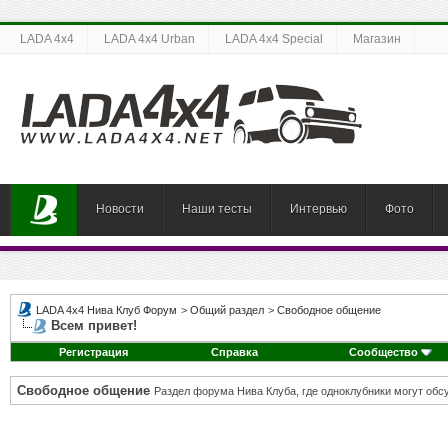
LADA 4x4
LADA 4x4 Urban
LADA 4x4 Special
Магазин
Новости
Наши тесты
Интервью
Фото
LADA 4x4 Нива Клуб Форум
>
Общий раздел
>
Свободное общение
Всем привет!
Регистрация
Справка
Сообщество
Свободное общение
Раздел форума Нива Клуба, где одноклубники могут об