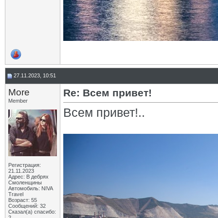
27.11.2023, 10:51
More
Re: Всем привет!
Member
Всем привет!..
Регистрация:
21.11.2023
Адрес: В дебрях
Смоленщины
Автомобиль: NIVA
Travel
Возраст: 55
Сообщений: 32
Сказал(а) спасибо:
2