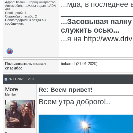
...мда, в последнее
Адрес: Казань - город контрастов
Автомобиль: ...Vesta седан, LADA
4#4
_________________
Сообщений: 4
Сказал(а) спасибо: 2
...Засовывая палку 
Поблагодарили 4 раз(а) в 4
сообщениях
служить осью...
...я на
http://www.driv
Пользователь сказал
bokareff
(21.01.2020)
cпасибо:
26.11.2023, 12:03
More
Re: Всем привет!
Member
Всем утра доброго!..