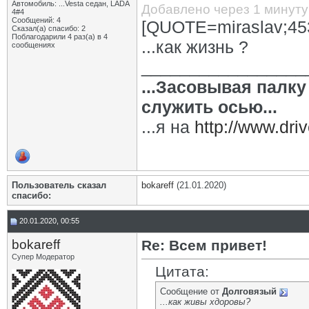
Автомобиль: ...Vesta седан, LADA
Добавлено через 1 минуту
4#4
Сообщений: 4
[QUOTE=miraslav;45
Сказал(а) спасибо: 2
Поблагодарили 4 раз(а) в 4
...как жизнь ?
сообщениях
_________________
...Засовывая палку 
служить осью...
...я на
http://www.driv
Пользователь сказал
bokareff
(21.01.2020)
cпасибо:
20.01.2020, 00:55
bokareff
Re: Всем привет!
Супер Модератор
Цитата:
Сообщение от
Долговязый
...как живы хдоровы?