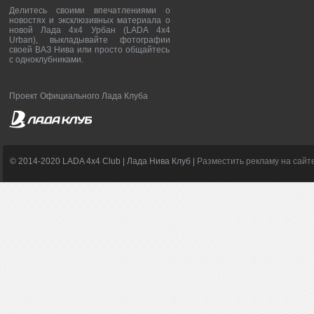
Делитесь своими впечатлениями о
новостях и эксклюзивных материала о
новой Лада 4х4 Урбан (LADA 4x4
Urban), выкладывайте фотографии
своей ВАЗ Нива или просто общайтесь
с одноклубниками.
Проект Официального Лада Клуба
© 2014-2020 LADA 4x4 Club | Лада Нива Клуб |
Разместить рекламу на сайт