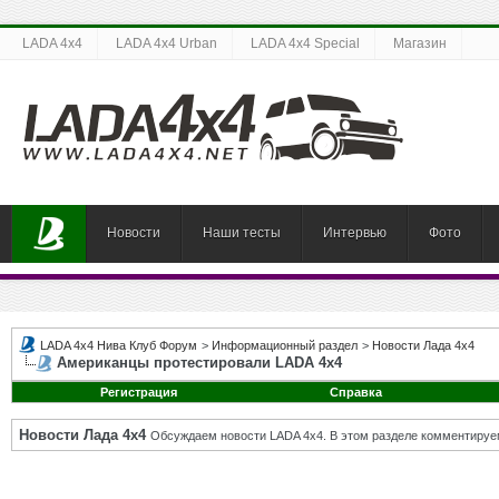
LADA 4x4
LADA 4x4 Urban
LADA 4x4 Special
Магазин
Новости
Наши тесты
Интервью
Фото
LADA 4x4 Нива Клуб Форум
>
Информационный раздел
>
Новости Лада 4х4
Американцы протестировали LADA 4х4
Регистрация
Справка
Новости Лада 4х4
Обсуждаем новости LADA 4x4. В этом разделе комментируе