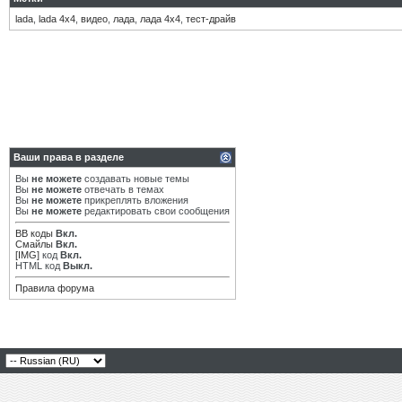
lada
,
lada 4х4
,
видео
,
лада
,
лада 4х4
,
тест-драйв
Ваши права в разделе
Вы
не можете
создавать новые темы
Вы
не можете
отвечать в темах
Вы
не можете
прикреплять вложения
Вы
не можете
редактировать свои сообщения
BB коды
Вкл.
Смайлы
Вкл.
[IMG]
код
Вкл.
HTML код
Выкл.
Правила форума