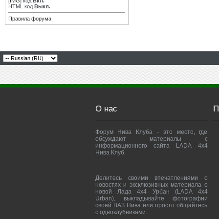
[IMG]
код
Вкл.
HTML код
Выкл.
Правила форума
О нас
П
Форум Нива Клуба - это место, где
обсуждают материалы с
информационного сайта LADA 4x4
Нива Клуб.
Делитесь своими впечатлениями о
новостях и эксклюзивных материала о
новой Лада 4х4 Урбан (LADA 4x4
Urban), выкладывайте фотографии
своей ВАЗ Нива или просто общайтесь
с одноклубниками.