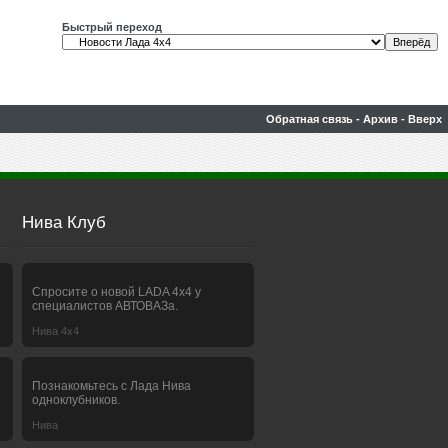
Быстрый переход
Обратная связь
-
Архив
-
Вверх
Нива Клуб
Спросите о новой LADA 4x4 у
специалистов АВТОВАЗа.
Нива 4х4
Познакомьтесь с Лада Нива
одноклубников.
Нива