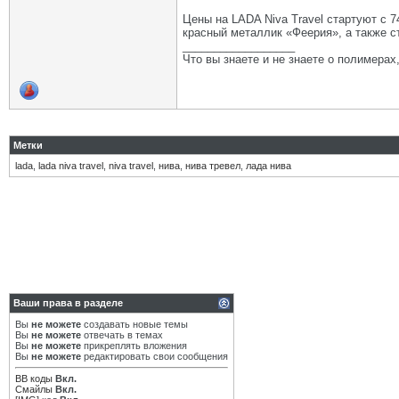
Цены на LADA Niva Travel стартуют с 7
красный металлик «Феерия», а также 
__________________
Что вы знаете и не знаете о полимерах
Метки
lada
,
lada niva travel
,
niva travel
,
нива
,
нива тревел
,
лада нива
Ваши права в разделе
Вы
не можете
создавать новые темы
Вы
не можете
отвечать в темах
Вы
не можете
прикреплять вложения
Вы
не можете
редактировать свои сообщения
BB коды
Вкл.
Смайлы
Вкл.