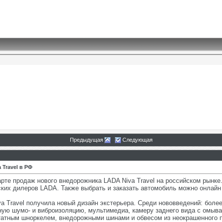
Предыдущая
Следующая
Travel в РФ
е продаж нового внедорожника LADA Niva Travel на российском рынке. 
ских дилеров LADA. Также выбрать и заказать автомобиль можно онлайн 
a Travel получила новый дизайн экстерьера. Среди нововведений: бол
ю шумо- и виброизоляцию, мультимедиа, камеру заднего вида с омыват
штатным шноркелем, внедорожными шинами и обвесом из неокрашенного 