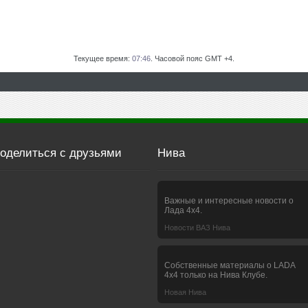
Текущее время:
07:46
. Часовой пояс GMT +4.
оделиться с друзьями
Нива
Важные и интересные новости о
Лада 4х4.
Новости ВАЗ Нива
Собственные материалы о LADA
4x4 только на Нива Клубе.
Новая Нива