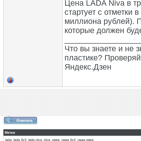
Цена LADA Niva в т
стартует с отметки 
миллиона рублей). П
которые должен буде
_________________
Что вы знаете и не 
пластике? Проверяй
Яндекс.Дзен
Метки
lada
,
lada 4х4
,
lada niva
,
niva
,
нива
,
лада 4х4
,
лада нива