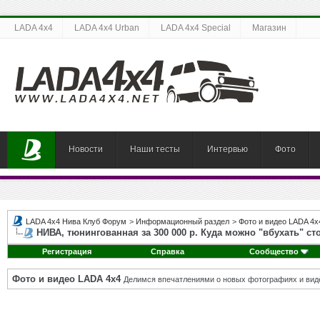
LADA 4x4
LADA 4x4 Urban
LADA 4x4 Special
Магазин
Новости
Наши тесты
Интервью
Фото
LADA 4x4 Нива Клуб Форум
>
Информационный раздел
>
Фото и видео LADA 4x
НИВА, тюнингованная за 300 000 р. Куда можно "вбухать" с
Регистрация
Справка
Сообщество
Фото и видео LADA 4x4
Делимся впечатлениями о новых фотографиях и виде