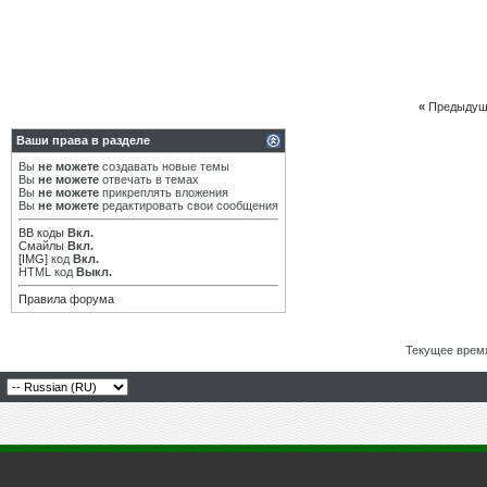
«
Предыдущ
Ваши права в разделе
Вы
не можете
создавать новые темы
Вы
не можете
отвечать в темах
Вы
не можете
прикреплять вложения
Вы
не можете
редактировать свои сообщения
BB коды
Вкл.
Смайлы
Вкл.
[IMG]
код
Вкл.
HTML код
Выкл.
Правила форума
Текущее врем