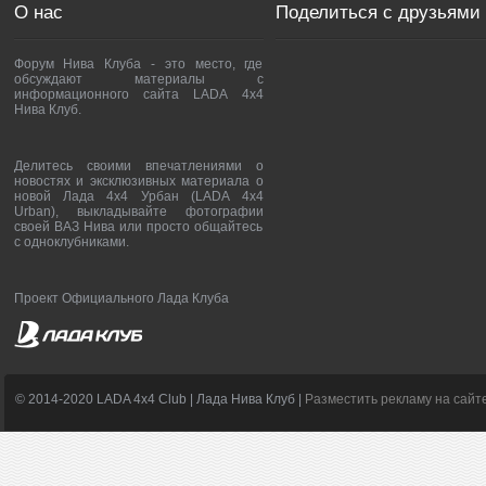
О нас
Поделиться с друзьями
Форум Нива Клуба - это место, где
обсуждают материалы с
информационного сайта LADA 4x4
Нива Клуб.
Делитесь своими впечатлениями о
новостях и эксклюзивных материала о
новой Лада 4х4 Урбан (LADA 4x4
Urban), выкладывайте фотографии
своей ВАЗ Нива или просто общайтесь
с одноклубниками.
Проект Официального Лада Клуба
© 2014-2020 LADA 4x4 Club | Лада Нива Клуб |
Разместить рекламу на сайт