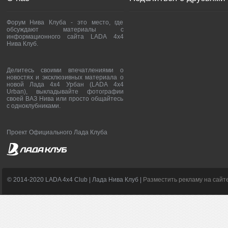
Форум Нива Клуба - это место, где
обсуждают материалы с
информационного сайта LADA 4x4
Нива Клуб.
Делитесь своими впечатлениями о
новостях и эксклюзивных материала о
новой Лада 4х4 Урбан (LADA 4x4
Urban), выкладывайте фотографии
своей ВАЗ Нива или просто общайтесь
с одноклубниками.
Проект Официального Лада Клуба
© 2014-2020 LADA 4x4 Club | Лада Нива Клуб |
Разместить рекламу на сайт