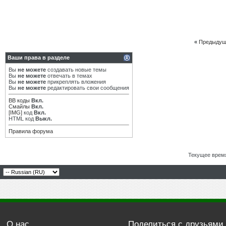
«
Предыдущ
Ваши права в разделе
Вы
не можете
создавать новые темы
Вы
не можете
отвечать в темах
Вы
не можете
прикреплять вложения
Вы
не можете
редактировать свои сообщения
BB коды
Вкл.
Смайлы
Вкл.
[IMG]
код
Вкл.
HTML код
Выкл.
Правила форума
Текущее врем
О нас
Поделиться с друзьями