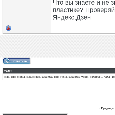
Что вы знаете и не 
пластике? Проверяй
Яндекс.Дзен
Метки
lada
,
lada granta
,
lada largus
,
lada niva
,
lada vesta
,
lada xray
,
vesta
,
беларусь
,
лада ни
«
Предыдущ