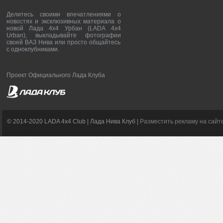
Делитесь своими впечатлениями о
новостях и эксклюзивных материала о
новой Лада 4х4 Урбан (LADA 4x4
Urban), выкладывайте фотографии
своей ВАЗ Нива или просто общайтесь
с одноклубниками.
Проект Официального Лада Клуба
© 2014-2020 LADA 4x4 Club | Лада Нива Клуб |
Разместить рекламу на сайт