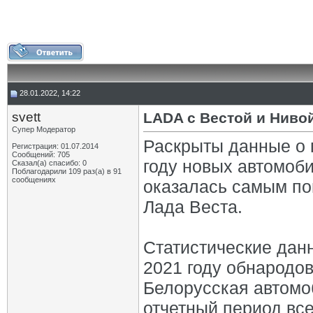
28.01.2022, 14:22
svett
LADA с Вестой и Ниво
Супер Модератор
Раскрыты данные о 
Регистрация: 01.07.2014
Сообщений: 705
году новых автомоби
Сказал(а) спасибо: 0
Поблагодарили 109 раз(а) в 91
сообщениях
оказалась самым по
Лада Веста.
Статистические дан
2021 году обнародо
Белорусская автомо
отчетный период все