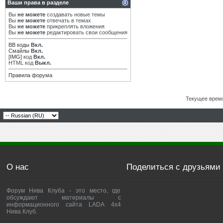
Ваши права в разделе
Вы
не можете
создавать новые темы
Вы
не можете
отвечать в темах
Вы
не можете
прикреплять вложения
Вы
не можете
редактировать свои сообщения
BB коды
Вкл.
Смайлы
Вкл.
[IMG]
код
Вкл.
HTML код
Выкл.
Правила форума
Текущее врем
О нас
Поделиться с друзьями
Форум Нива Клуба - это место, где
обсуждают материалы с
информационного сайта LADA 4x4
Нива Клуб.