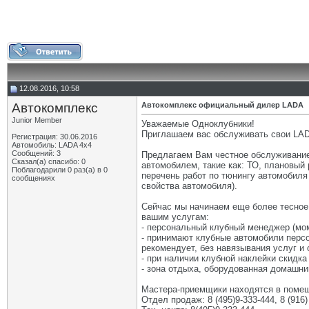
12.08.2016, 10:58
Автокомплекс
Автокомплекс официальный дилер LADA
Junior Member
Уважаемые Одноклубники!
Приглашаем вас обслуживать свои LA
Регистрация: 30.06.2016
Автомобиль: LADA 4x4
Сообщений: 3
Предлагаем Вам честное обслуживание 
Сказал(а) спасибо: 0
автомобилем, такие как: ТО, плановый 
Поблагодарили 0 раз(а) в 0
перечень работ по тюнингу автомобиля
сообщениях
свойства автомобиля).
Сейчас мы начинаем еще более тесное 
вашим услугам:
- персональный клубный менеджер (мом
- принимают клубные автомобили перс
рекомендует, без навязывания услуг и
- при наличии клубной наклейки скидка
- зона отдыха, оборудованная домашни
Мастера-приемщики находятся в помещ
Отдел продаж: 8 (495)9-333-444, 8 (916) 