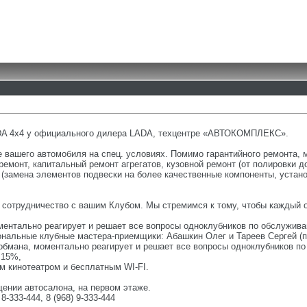
DA 4x4 у официального дилера LADA, техцентре «АВТОКОМПЛЕКС».
вашего автомобиля на спец. условиях. Помимо гарантийного ремонта, 
ремонт, капитальный ремонт агрегатов, кузовной ремонт (от полировки д
 (замена элементов подвески на более качественные компоненты, устан
сотрудничество с вашим Клубом. Мы стремимся к тому, чтобы каждый од
ентально реагирует и решает все вопросы одноклубников по обслужива
ональные клубные мастера-приемщики: Абашкин Олег и Тареев Сергей (
 обмана, моментально реагирует и решает все вопросы одноклубников п
 15%,
м кинотеатром и бесплатным WI-FI.
ении автосалона, на первом этаже.
8-333-444, 8 (968) 9-333-444