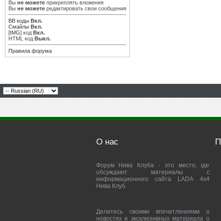
Вы
не можете
прикреплять вложения
Вы
не можете
редактировать свои сообщения
BB коды
Вкл.
Смайлы
Вкл.
[IMG]
код
Вкл.
HTML код
Выкл.
Правила форума
О нас
П
Форум Нива Клуба - это место, где
обсуждают материалы с
информационного сайта LADA 4x4
Нива Клуб.
Делитесь своими впечатлениями о
новостях и эксклюзивных материала о