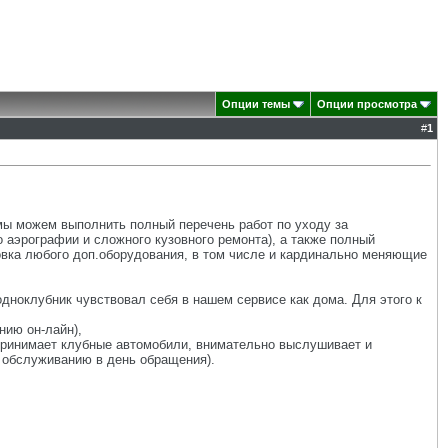
Опции темы
Опции просмотра
#
1
мы можем выполнить полный перечень работ по уходу за
о аэрографии и сложного кузовного ремонта), а также полный
овка любого доп.оборудования, в том числе и кардинально меняющие
ноклубник чувствовал себя в нашем сервисе как дома. Для этого к
нию он-лайн),
принимает клубные автомобили, внимательно выслушивает и
о обслуживанию в день обращения).