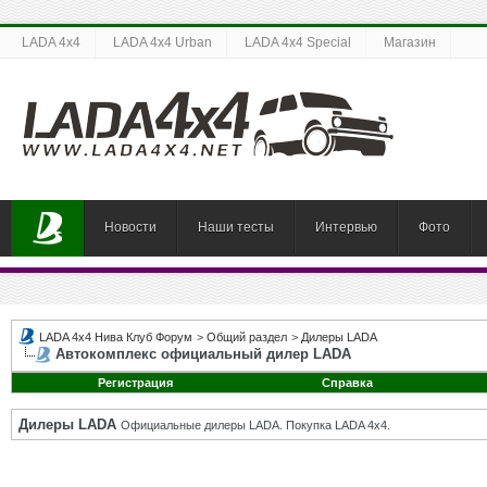
LADA 4x4
LADA 4x4 Urban
LADA 4x4 Special
Магазин
Новости
Наши тесты
Интервью
Фото
LADA 4x4 Нива Клуб Форум
>
Общий раздел
>
Дилеры LADA
Автокомплекс официальный дилер LADA
Регистрация
Справка
Дилеры LADA
Официальные дилеры LADA. Покупка LADA 4x4.