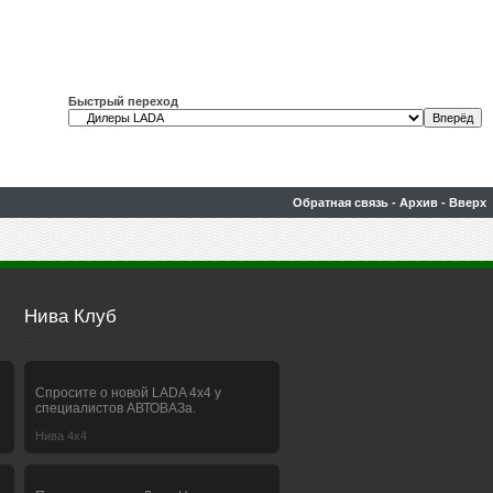
Быстрый переход
Обратная связь
-
Архив
-
Вверх
Нива Клуб
Спросите о новой LADA 4x4 у
специалистов АВТОВАЗа.
Нива 4х4