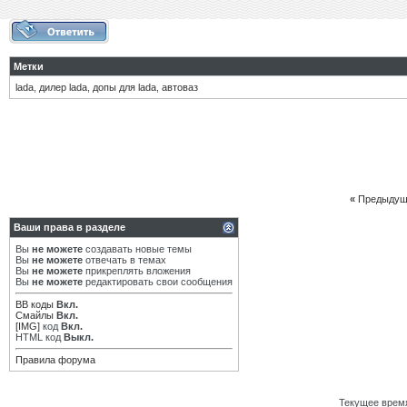
Метки
lada
,
дилер lada
,
допы для lada
,
автоваз
«
Предыдущ
Ваши права в разделе
Вы
не можете
создавать новые темы
Вы
не можете
отвечать в темах
Вы
не можете
прикреплять вложения
Вы
не можете
редактировать свои сообщения
BB коды
Вкл.
Смайлы
Вкл.
[IMG]
код
Вкл.
HTML код
Выкл.
Правила форума
Текущее врем