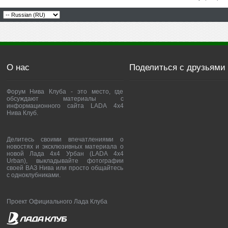
О нас
Поделиться с друзьями
Форум Нива Клуба - это место, где
обсуждают материалы с
информационного сайта LADA 4x4
Нива Клуб.
Делитесь своими впечатлениями о
новостях и эксклюзивных материала о
новой Лада 4х4 Урбан (LADA 4x4
Urban), выкладывайте фотографии
своей ВАЗ Нива или просто общайтесь
с одноклубниками.
Проект Официального Лада Клуба