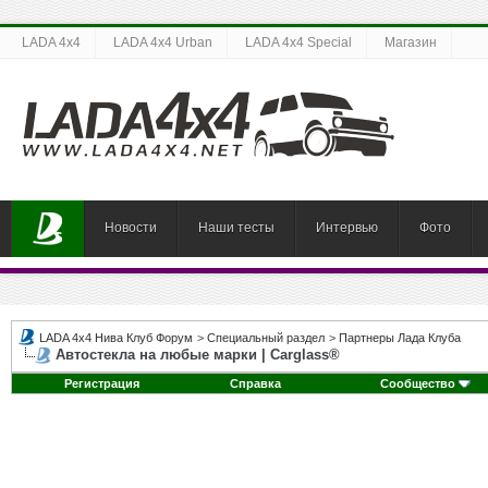
LADA 4x4
LADA 4x4 Urban
LADA 4x4 Special
Магазин
Новости
Наши тесты
Интервью
Фото
LADA 4x4 Нива Клуб Форум
>
Специальный раздел
>
Партнеры Лада Клуба
Автостекла на любые марки | Carglass®
Регистрация
Справка
Сообщество