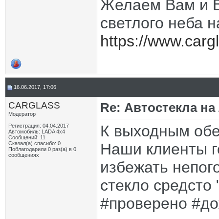
Желаем Вам и В
светлого неба н
https://www.cargl
16.06.2017, 17:06
CARGLASS
Re: Автостекла на
Модератор
К выходным обе
Регистрация: 04.04.2017
Автомобиль: LADA 4x4
Сообщений: 11
Сказал(а) спасибо: 0
Наши клиенты г
Поблагодарили 0 раз(а) в 0
сообщениях
избежать непог
стекло средсто 
#проверено #до