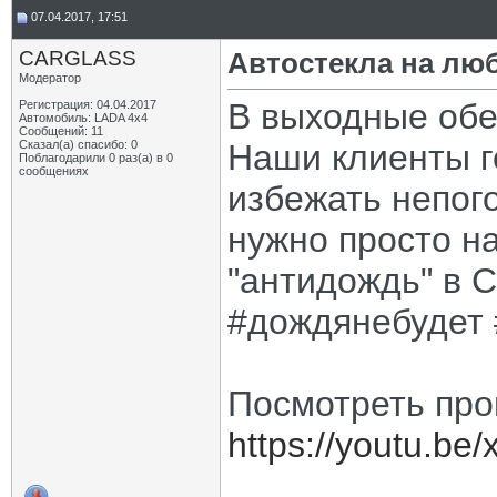
07.04.2017, 17:51
CARGLASS
Автостекла на люб
Модератор
В выходные обе
Регистрация: 04.04.2017
Автомобиль: LADA 4x4
Сообщений: 11
Сказал(а) спасибо: 0
Наши клиенты г
Поблагодарили 0 раз(а) в 0
сообщениях
избежать непог
нужно просто на
"антидождь" в C
#дождянебудет
Посмотреть про
https://youtu.be