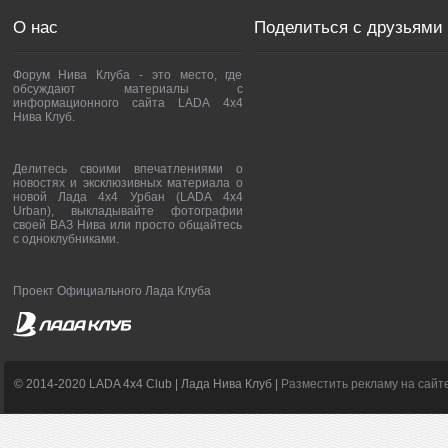
О нас
Поделиться с друзьями
Форум Нива Клуба - это место, где
обсуждают материалы с
информационного сайта LADA 4x4
Нива Клуб.
Делитесь своими впечатлениями о
новостях и эксклюзивных материала о
новой Лада 4х4 Урбан (LADA 4x4
Urban), выкладывайте фотографии
своей ВАЗ Нива или просто общайтесь
с одноклубниками.
Проект Официального Лада Клуба
© 2014-2020 LADA 4x4 Club | Лада Нива Клуб |
Разместить рекламу на сайт