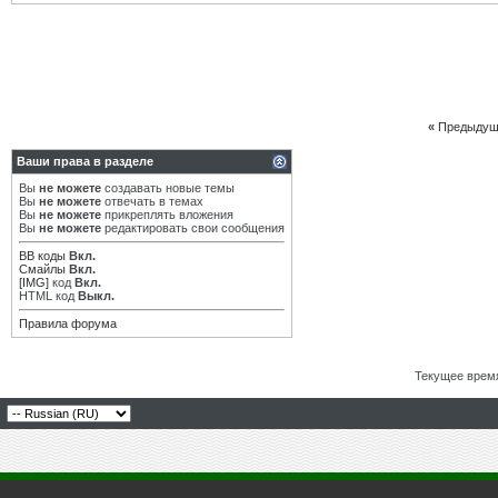
«
Предыдущ
Ваши права в разделе
Вы
не можете
создавать новые темы
Вы
не можете
отвечать в темах
Вы
не можете
прикреплять вложения
Вы
не можете
редактировать свои сообщения
BB коды
Вкл.
Смайлы
Вкл.
[IMG]
код
Вкл.
HTML код
Выкл.
Правила форума
Текущее врем