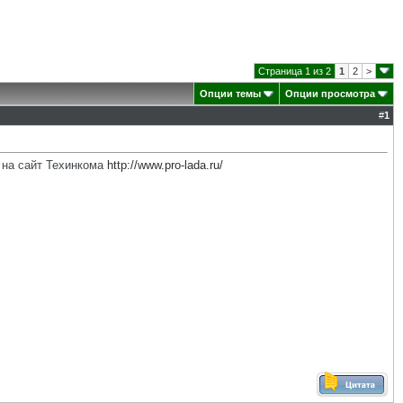
Страница 1 из 2
1
2
>
Опции темы
Опции просмотра
#
1
 на сайт Техинкома
http://www.pro-lada.ru/