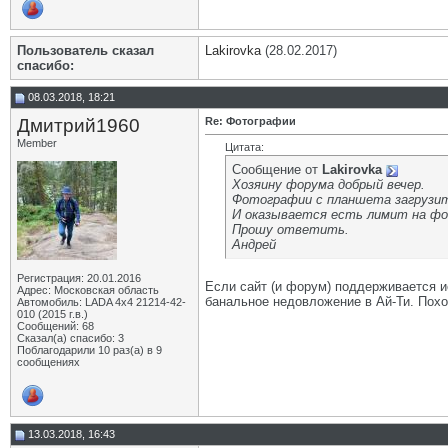
Пользователь сказал
Lakirovka
(28.02.2017)
cпасибо:
08.03.2018, 18:21
Дмитрий1960
Re: Фотографии
Member
Цитата:
Сообщение от
Lakirovka
Хозяину форума добрый вечер.
Фотографии с планшета загрузить
И оказывается есть лимит на ф
Прошу ответить.
Андрей
Регистрация: 20.01.2016
Если сайт (и форум) поддерживается и
Адрес: Московская область
банальное недовложение в Ай-Ти. Похож
Автомобиль: LADA 4x4 21214-42-
010 (2015 г.в.)
Сообщений: 68
Сказал(а) спасибо: 3
Поблагодарили 10 раз(а) в 9
сообщениях
13.03.2018, 16:43