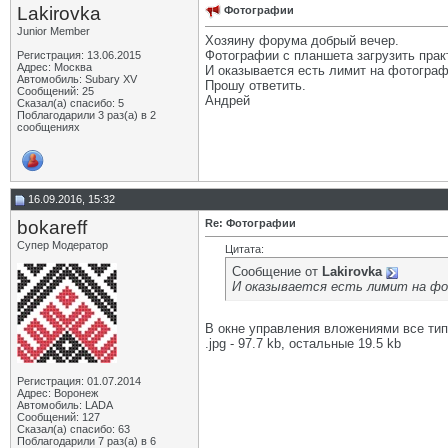
Lakirovka
Фотографии
Junior Member
Хозяину форума добрый вечер.
Фотографии с планшета загрузить прак
Регистрация: 13.06.2015
Адрес: Москва
И оказывается есть лимит на фотогра
Автомобиль: Subary XV
Прошу ответить.
Сообщений: 25
Андрей
Сказал(а) спасибо: 5
Поблагодарили 3 раз(а) в 2
сообщениях
16.09.2016, 15:32
bokareff
Re: Фотографии
Супер Модератор
Цитата:
Сообщение от
Lakirovka
И оказывается есть лимит на ф
В окне управления вложениями все ти
.jpg - 97.7 kb, остальные 19.5 kb
Регистрация: 01.07.2014
Адрес: Воронеж
Автомобиль: LADA
Сообщений: 127
Сказал(а) спасибо: 63
Поблагодарили 7 раз(а) в 6