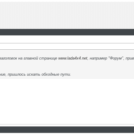
заголовок на главной странице
www.lada4x4.net
, например "Форум", пр
ие, пришлось искать обходные пути.