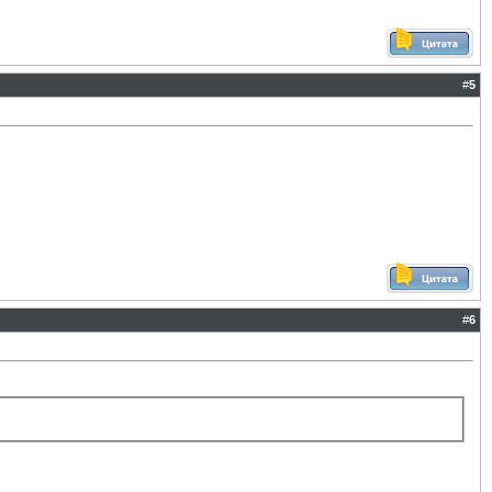
#
5
#
6