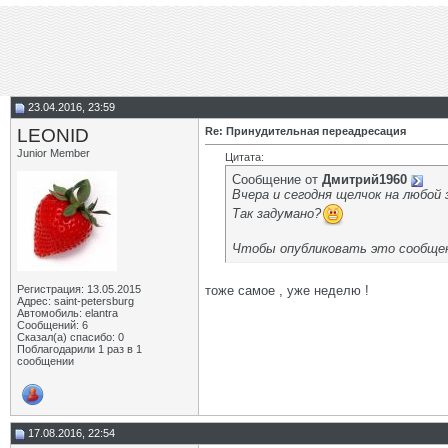
23.04.2016, 23:59
LEONID
Re: Принудительная переадресация
Junior Member
Цитата:
Сообщение от
Дмитрий1960
Вчера и сегодня щелчок на любой 
Так задумано?
Чтобы опубликовать это сообщен
Регистрация: 13.05.2015
тоже самое , уже неделю !
Адрес: saint-petersburg
Автомобиль: elantra
Сообщений: 6
Сказал(а) спасибо: 0
Поблагодарили 1 раз в 1
сообщении
17.08.2016, 22:54