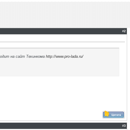
#
2
иводит на сайт Техинкома
http://www.pro-lada.ru/
#
3