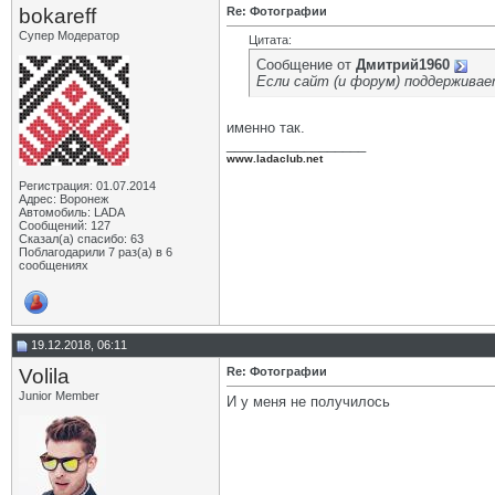
bokareff
Re: Фотографии
Супер Модератор
Цитата:
Сообщение от
Дмитрий1960
Если сайт (и форум) поддерживае
именно так.
__________________
www.ladaclub.net
Регистрация: 01.07.2014
Адрес: Воронеж
Автомобиль: LADA
Сообщений: 127
Сказал(а) спасибо: 63
Поблагодарили 7 раз(а) в 6
сообщениях
19.12.2018, 06:11
Volila
Re: Фотографии
Junior Member
И у меня не получилось