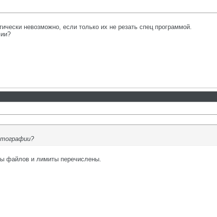
тически невозможно, если только их не резать спец программой.
фии?
отографии?
пы файлов и лимиты перечислены.