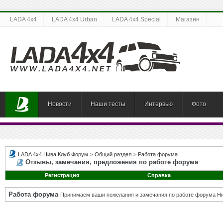
LADA 4x4
LADA 4x4 Urban
LADA 4x4 Special
Магазин
Новости
Наши тесты
Интервью
Фото
LADA 4x4 Нива Клуб Форум
>
Общий раздел
>
Работа форума
Отзывы, замечания, предложения по работе форума
Регистрация
Справка
Работа форума
Принимаем ваши пожелания и замечания по работе форума Ни