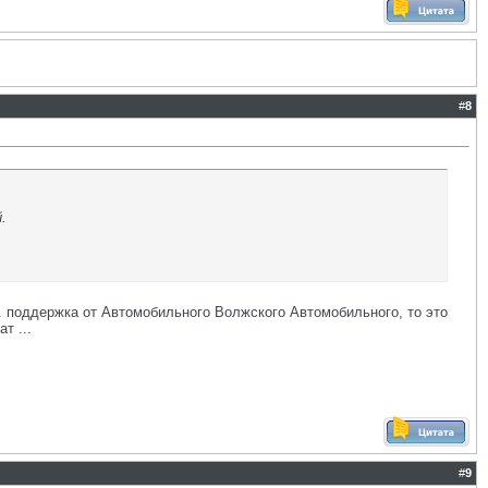
#
8
.
н. поддержка от Автомобильного Волжского Автомобильного, то это
т ...
#
9