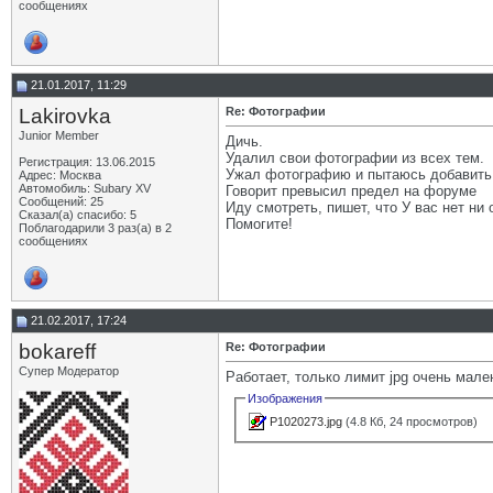
сообщениях
21.01.2017, 11:29
Lakirovka
Re: Фотографии
Junior Member
Дичь.
Удалил свои фотографии из всех тем.
Регистрация: 13.06.2015
Ужал фотографию и пытаюсь добавить
Адрес: Москва
Автомобиль: Subary XV
Говорит превысил предел на форуме
Сообщений: 25
Иду смотреть, пишет, что У вас нет ни
Сказал(а) спасибо: 5
Помогите!
Поблагодарили 3 раз(а) в 2
сообщениях
21.02.2017, 17:24
bokareff
Re: Фотографии
Супер Модератор
Работает, только лимит jpg очень мале
Изображения
P1020273.jpg
(4.8 Кб, 24 просмотров)