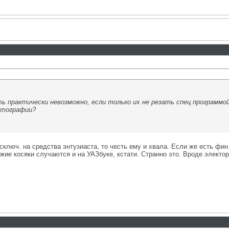
 практически невозможно, если только их не резать спец программой
отографии?
сключ. на средства энтузиаста, то честь ему и хвала. Если же есть фи
ие косяки случаются и на УАЗбуке, кстати. Странно это. Вроде электора