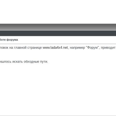
аботе форума
ловок на главной странице
www.lada4x4.net
, например "Форум", приводит
ишлось искать обходные пути.