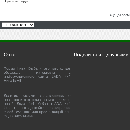
Правила форума
Текущее врем
О нас
Поделиться с друзьями
Форум Нива Клуба - это место, где
обсуждают материалы с
информационного сайта LADA 4x4
Нива Клуб.
Делитесь своими впечатлениями о
новостях и эксклюзивных материала о
новой Лада 4х4 Урбан (LADA 4x4
Urban), выкладывайте фотографии
своей ВАЗ Нива или просто общайтесь
с одноклубниками.