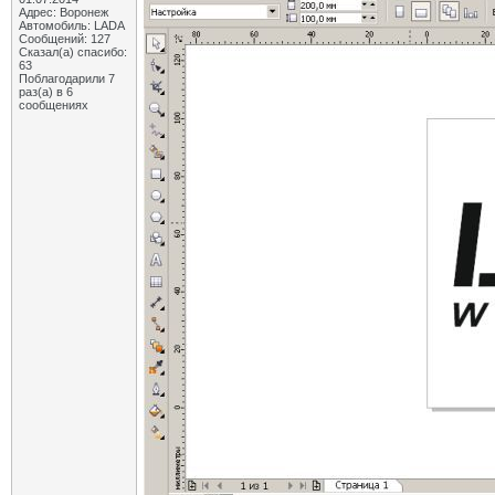
Адрес: Воронеж
Автомобиль: LADA
Сообщений: 127
Сказал(а) спасибо:
63
Поблагодарили 7
раз(а) в 6
сообщениях