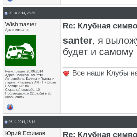
20.10.2014, 23:35
Wishmaster
Re: Клубная симв
Администратор
santer
, я вылож
будет и самому 
_____________
Все наши Клубы на
Регистрация: 28.06.2014
Адрес: Москва/Тольятти
Автомобиль: Калина > Гранта >
Ларгус > Калина 2 АКПП > Urban
Сообщений: 84
Сказал(а) спасибо: 10
Поблагодарили 22 раз(а) в 20
сообщениях
06.11.2014, 15:14
Юрий Ефимов
Re: Клубная симв