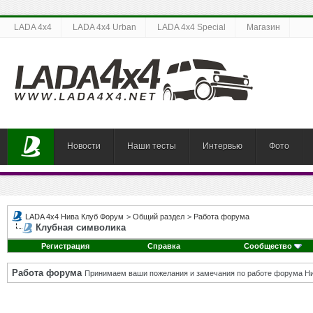
LADA 4x4
LADA 4x4 Urban
LADA 4x4 Special
Магазин
Новости
Наши тесты
Интервью
Фото
LADA 4x4 Нива Клуб Форум
>
Общий раздел
>
Работа форума
Клубная символика
Регистрация
Справка
Сообщество
Работа форума
Принимаем ваши пожелания и замечания по работе форума Ни