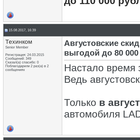
до 110 000 руб
15.08.2017, 16:39
Техинком
Августовские ски
Senior Member
выгодой до 80 000
Регистрация: 24.03.2015
Сообщений: 349
Сказал(а) спасибо: 0
Настало время 
Поблагодарили 2 раз(а) в 2
сообщениях
Ведь августовск
Только
в авгус
автомобиля LA