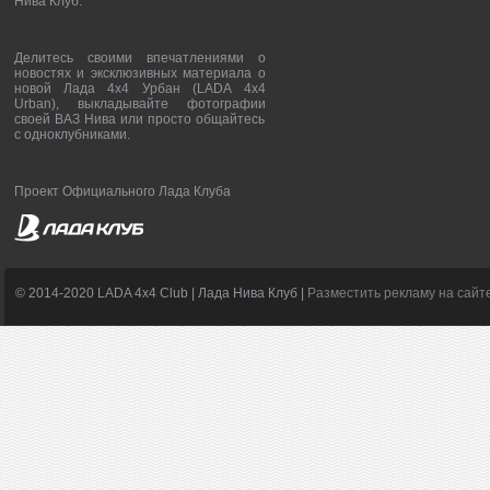
Нива Клуб.
Делитесь своими впечатлениями о
новостях и эксклюзивных материала о
новой Лада 4х4 Урбан (LADA 4x4
Urban), выкладывайте фотографии
своей ВАЗ Нива или просто общайтесь
с одноклубниками.
Проект Официального Лада Клуба
© 2014-2020 LADA 4x4 Club | Лада Нива Клуб |
Разместить рекламу на сайт