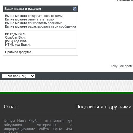
Ваши права в разделе
Вы
не можете
создавать новые темы
Вы
не можете
отвечать в темах
Вы
не можете
прикреплять вложения
Вы
не можете
редактировать свои сообщения
BB коды
Вкл.
Смайлы
Вкл.
[IMG]
код
Вкл.
HTML код
Выкл.
Правила форума
Текущее врем
О нас
Поделиться с друзьями
Форум Нива Клуба - это место, где
обсуждают материалы с
информационного сайта LADA 4x4