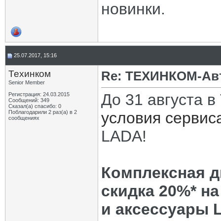
новинки.
25.07.2017, 15:16
Техинком
Re: ТЕХИНКОМ-Ав
Senior Member
До 31 августа
Регистрация: 24.03.2015
Сообщений: 349
Сказал(а) спасибо: 0
Поблагодарили 2 раз(а) в 2
условия сервис
сообщениях
LADA!
Комплексная ди
скидка 20%* н
и аксессуары 