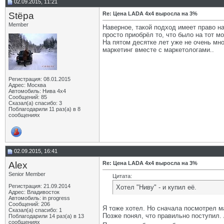
02.09.2015, 11:21
Stёpa
Re: Цена LADA 4x4 выросла на 3%
Member
Наверное, такой подход имеет право на
просто приобрёл то, что было на тот мо
На пятом десятке лет уже не очень мно
маркетинг вместе с маркетологами..
Регистрация: 08.01.2015
Адрес: Москва
Автомобиль: Нива 4х4
Сообщений: 85
Сказал(а) спасибо: 3
Поблагодарили 11 раз(а) в 8
сообщениях
02.09.2015, 16:41
Alex
Re: Цена LADA 4x4 выросла на 3%
Senior Member
Цитата:
Регистрация: 21.09.2014
Хотел "Ниву" - и купил её.
Адрес: Владивосток
Автомобиль: in progress
Сообщений: 206
Я тоже хотел. Но сначала посмотрел м
Сказал(а) спасибо: 1
Позже понял, что правильно поступил.
Поблагодарили 14 раз(а) в 13
сообщениях