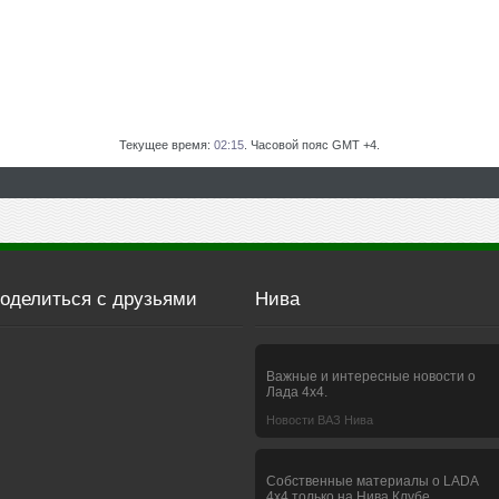
Текущее время:
02:15
. Часовой пояс GMT +4.
оделиться с друзьями
Нива
Важные и интересные новости о
Лада 4х4.
Новости ВАЗ Нива
Собственные материалы о LADA
4x4 только на Нива Клубе.