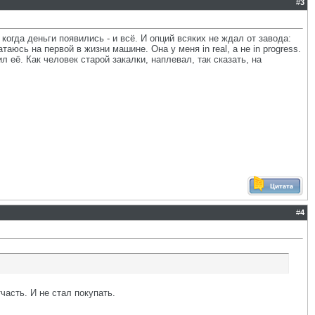
#
3
когда деньги появились - и всё. И опций всяких не ждал от завода:
аюсь на первой в жизни машине. Она у меня in real, а не in progress.
л её. Как человек старой закалки, наплевал, так сказать, на
#
4
асть. И не стал покупать.