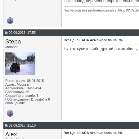
Пока завод обреченно борется сам с с
Последний раз редактировалось Alex; 02.09.2
02.09.2015, 17:55
Stёpa
Re: Цена LADA 4x4 выросла на 3%
Member
Ну так купите себе другой автомобиль,
Регистрация: 08.01.2015
Адрес: Москва
Автомобиль: Нива 4х4
Сообщений: 85
Сказал(а) спасибо: 3
Поблагодарили 11 раз(а) в 8
сообщениях
02.09.2015, 21:10
Alex
Re: Цена LADA 4x4 выросла на 3%