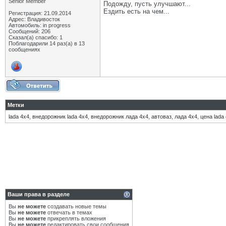
Senior Member
Подожду, пусть улучшают...
Ездить есть на чем...
Регистрация: 21.09.2014
Адрес: Владивосток
Автомобиль: in progress
Сообщений: 206
Сказал(а) спасибо: 1
Поблагодарили 14 раз(а) в 13
сообщениях
Метки
lada 4x4
,
внедорожник lada 4x4
,
внедорожник лада 4х4
,
автоваз
,
лада 4х4
,
цена lada
Ваши права в разделе
Вы
не можете
создавать новые темы
Вы
не можете
отвечать в темах
Вы
не можете
прикреплять вложения
Вы
не можете
редактировать свои сообщения