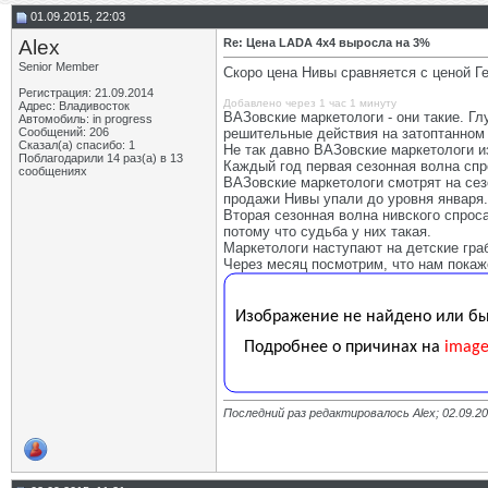
01.09.2015, 22:03
Alex
Re: Цена LADA 4x4 выросла на 3%
Senior Member
Скоро цена Нивы сравняется с ценой 
Регистрация: 21.09.2014
Добавлено через 1 час 1 минуту
Адрес: Владивосток
ВАЗовские маркетологи - они такие. Г
Автомобиль: in progress
Сообщений: 206
решительные действия на затоптанном
Сказал(а) спасибо: 1
Не так давно ВАЗовские маркетологи и
Поблагодарили 14 раз(а) в 13
Каждый год первая сезонная волна спр
сообщениях
ВАЗовские маркетологи смотрят на сез
продажи Нивы упали до уровня января.
Вторая сезонная волна нивского спрос
потому что судьба у них такая.
Маркетологи наступают на детские граб
Через месяц посмотрим, что нам покаж
Последний раз редактировалось Alex; 02.09.2