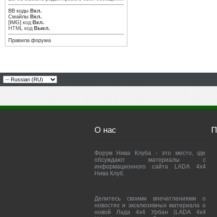
BB коды
Вкл.
Смайлы
Вкл.
[IMG]
код
Вкл.
HTML код
Выкл.
Правила форума
О нас
П
Форум Нива Клуба - это место, где
обсуждают материалы с
информационного сайта LADA 4x4
Нива Клуб.
Делитесь своими впечатлениями о
новостях и эксклюзивных материала о
новой Лада 4х4 Урбан (LADA 4x4