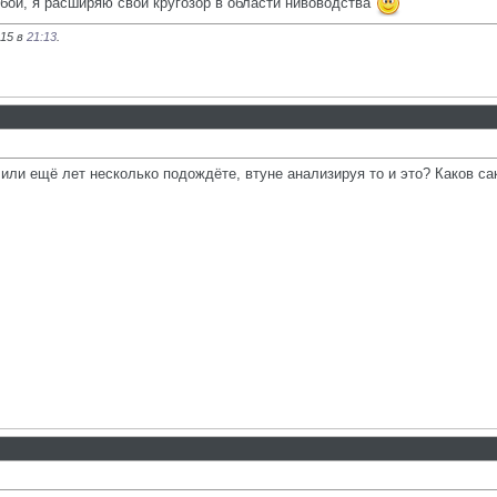
обой, я расширяю свой кругозор в области нивоводства
015 в
21:13
.
 или ещё лет несколько подождёте, втуне анализируя то и это? Каков с