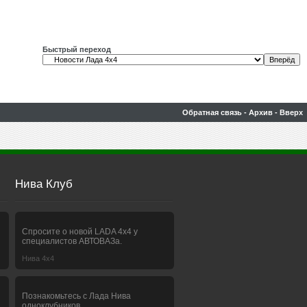
Быстрый переход
Обратная связь
-
Архив
-
Вверх
Нива Клуб
Спросите о новой LADA 4x4 у
специалистов АВТОВАЗа.
Нива 4х4
Познакомьтесь с Лада Нива
одноклубников.