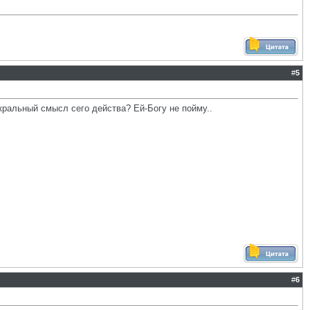
#
5
акральный смысл сего действа? Ей-Богу не пойму..
#
6