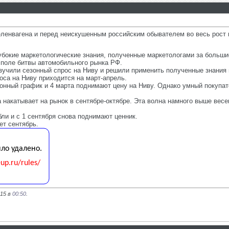
Геленвагена и перед неискушенным российским обывателем во весь р
лубокие маркетологические знания, полученные маркетологами за больш
 поле битвы автомобильного рынка РФ.
зучили сезонный спрос на Ниву и решили применить полученные знания 
оса на Ниву приходится на март-апрель.
онный график и 4 марта поднимают цену на Ниву. Однако умный покупат
а накатывает на рынок в сентябре-октябре. Эта волна намного выше вес
ли и с 1 сентября снова поднимают ценник.
ет сентябрь.
015 в
00:50
.