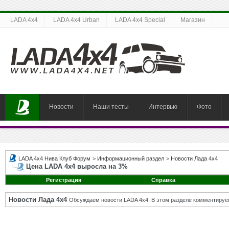
LADA 4x4
LADA 4x4 Urban
LADA 4x4 Special
Магазин
Новости
Наши тесты
Интервью
Фото
LADA 4x4 Нива Клуб Форум
>
Информационный раздел
>
Новости Лада 4х4
Цена LADA 4x4 выросла на 3%
Регистрация
Справка
Новости Лада 4х4
Обсуждаем новости LADA 4x4. В этом разделе комментируе