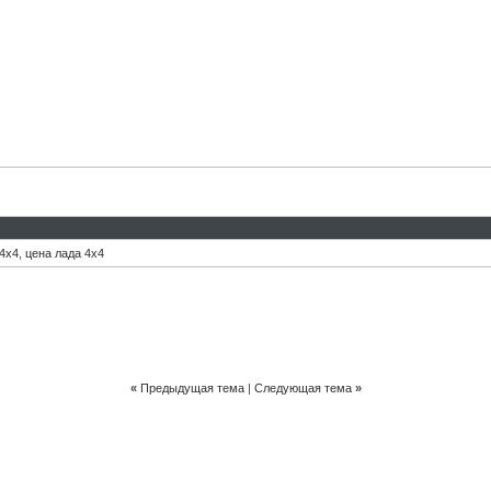
 4x4
,
цена лада 4х4
«
Предыдущая тема
|
Следующая тема
»