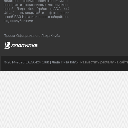
Делитесь своими впечатлениями о
новостях и эксклюзивных материала о
новой Лада 4х4 Урбан (LADA 4x4
Urban), выкладывайте фотографии
своей ВАЗ Нива или просто общайтесь
с одноклубниками.
Проект Официального Лада Клуба
© 2014-2020 LADA 4x4 Club | Лада Нива Клуб |
Разместить рекламу на сайт