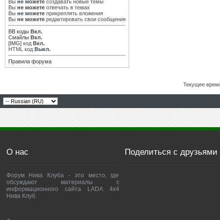
Вы
не можете
создавать новые темы
Вы
не можете
отвечать в темах
Вы
не можете
прикреплять вложения
Вы
не можете
редактировать свои сообщения
BB коды
Вкл.
Смайлы
Вкл.
[IMG]
код
Вкл.
HTML код
Выкл.
Правила форума
Текущее врем
О нас
Поделиться с друзьями
Форум Нива Клуба - это место, где
обсуждают материалы с
информационного сайта LADA 4x4
Нива Клуб.