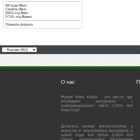
BB коды
Вкл.
Смайлы
Вкл.
[IMG]
код
Вкл.
HTML код
Выкл.
Правила форума
О нас
П
Форум Нива Клуба - это место, где
обсуждают материалы с
информационного сайта LADA 4x4
Нива Клуб.
Делитесь своими впечатлениями о
новостях и эксклюзивных материала о
новой Лада 4х4 Урбан (LADA 4x4
Urban), выкладывайте фотографии