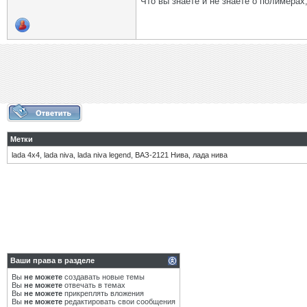
Что вы знаете и не знаете о полимерах
Метки
lada 4x4
,
lada niva
,
lada niva legend
,
ВАЗ-2121 Нива
,
лада нива
Ваши права в разделе
Вы
не можете
создавать новые темы
Вы
не можете
отвечать в темах
Вы
не можете
прикреплять вложения
Вы
не можете
редактировать свои сообщения