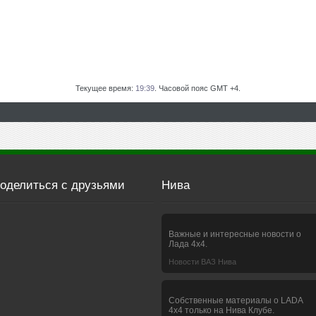
Текущее время:
19:39
. Часовой пояс GMT +4.
оделиться с друзьями
Нива
Важные и интересные новости о
Лада 4х4.
Новости ВАЗ Нива
Собственные материалы о LADA
4x4 только на Нива Клубе.