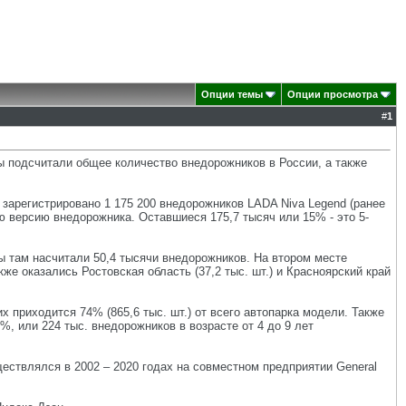
Опции темы
Опции просмотра
#
1
ы подсчитали общее количество внедорожников в России, а также
 зарегистрировано 1 175 200 внедорожников LADA Niva Legend (ранее
ю версию внедорожника. Оставшиеся 175,7 тысяч или 15% - это 5-
ы там насчитали 50,4 тысячи внедорожников. На втором месте
кже оказались Ростовская область (37,2 тыс. шт.) и Красноярский край
 приходится 74% (865,6 тыс. шт.) от всего автопарка модели. Также
%, или 224 тыс. внедорожников в возрасте от 4 до 9 лет
ществлялся в 2002 – 2020 годах на совместном предприятии General