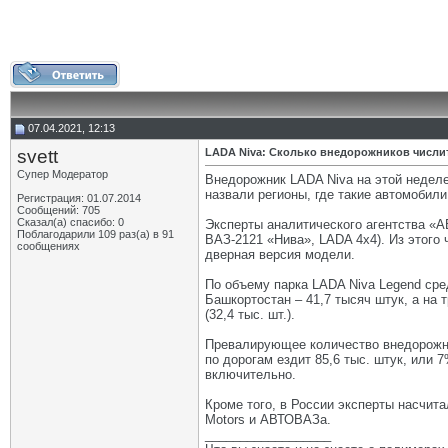
07.04.2021, 12:13
svett
LADA Niva: Сколько внедорожников числит
Супер Модератор
Внедорожник LADA Niva на этой неделе
назвали регионы, где такие автомобил
Регистрация: 01.07.2014
Сообщений: 705
Сказал(а) спасибо: 0
Эксперты аналитического агентства «А
Поблагодарили 109 раз(а) в 91
ВАЗ-2121 «Нива», LADA 4x4). Из этого
сообщениях
дверная версия модели.
По объему парка LADA Niva Legend сре
Башкортостан – 41,7 тысяч штук, а на т
(32,4 тыс. шт.).
Превалирующее количество внедорожнико
по дорогам ездит 85,6 тыс. штук, или 
включительно.
Кроме того, в России эксперты насчита
Motors и АВТОВАЗа.
__________________