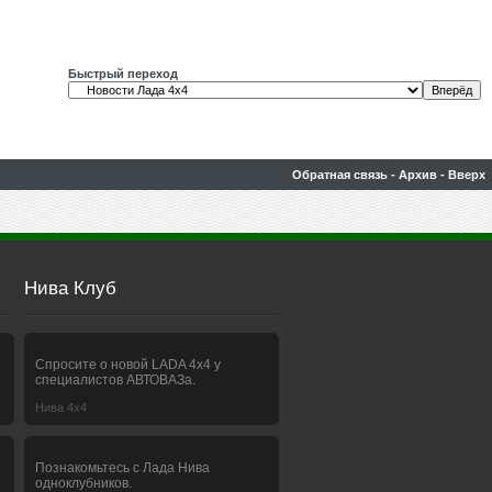
Быстрый переход
Обратная связь
-
Архив
-
Вверх
Нива Клуб
Спросите о новой LADA 4x4 у
специалистов АВТОВАЗа.
Нива 4х4
Познакомьтесь с Лада Нива
одноклубников.