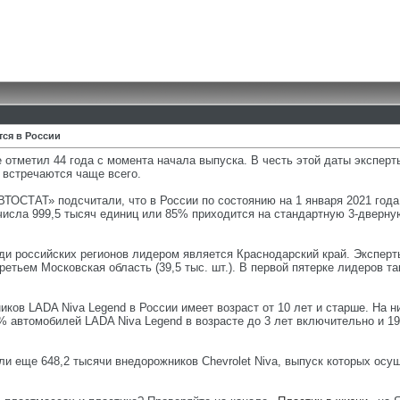
ся в России
 отметил 44 года с момента начала выпуска. В честь этой даты эксперт
и встречаются чаще всего.
ВТОСТАТ» подсчитали, что в России по состоянию на 1 января 2021 года
 числа 999,5 тысяч единиц или 85% приходится на стандартную 3-дверну
ди российских регионов лидером является Краснодарский край. Эксперт
ретьем Московская область (39,5 тыс. шт.). В первой пятерке лидеров та
в LADA Niva Legend в России имеет возраст от 10 лет и старше. На них
7% автомобилей LADA Niva Legend в возрасте до 3 лет включительно и 19
ли еще 648,2 тысячи внедорожников Chevrolet Niva, выпуск которых осу