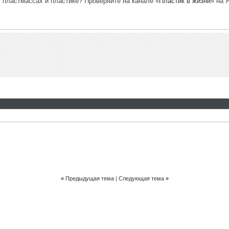
, пластмассах и пластике? Проверяйте на канале «
Пластик в жизни
» на 
«
Предыдущая тема
|
Следующая тема
»