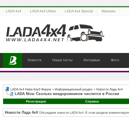
LADA 4x4
LADA 4x4 Urban
LADA 4x4 Special
Магазин
Новости
Наши тесты
Интервью
Фото
LADA 4x4 Нива Клуб Форум
>
Информационный раздел
>
Новости Лада 4х4
LADA Niva: Сколько внедорожников числится в России
Регистрация
Справка
Новости Лада 4х4
Обсуждаем новости LADA 4x4. В этом разделе комментируе