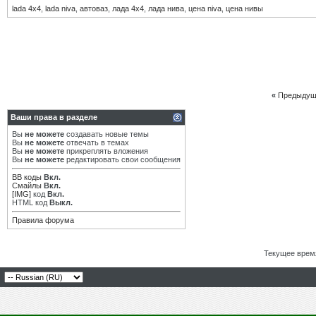
lada 4х4
,
lada niva
,
автоваз
,
лада 4х4
,
лада нива
,
цена niva
,
цена нивы
«
Предыдущ
Ваши права в разделе
Вы
не можете
создавать новые темы
Вы
не можете
отвечать в темах
Вы
не можете
прикреплять вложения
Вы
не можете
редактировать свои сообщения
BB коды
Вкл.
Смайлы
Вкл.
[IMG]
код
Вкл.
HTML код
Выкл.
Правила форума
Текущее врем