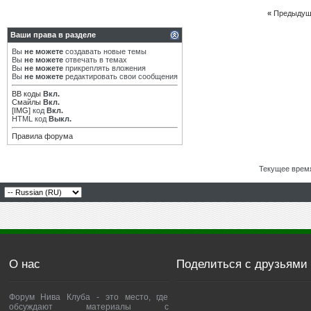
«
Предыдущ
Ваши права в разделе
Вы
не можете
создавать новые темы
Вы
не можете
отвечать в темах
Вы
не можете
прикреплять вложения
Вы
не можете
редактировать свои сообщения
BB коды
Вкл.
Смайлы
Вкл.
[IMG]
код
Вкл.
HTML код
Выкл.
Правила форума
Текущее врем
О нас
Поделиться с друзьями
Форум Нива Клуба - это место, где
обсуждают материалы с