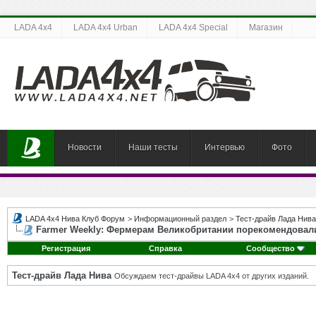
LADA 4x4
LADA 4x4 Urban
LADA 4x4 Special
Магазин
Новости
Наши тесты
Интервью
Фото
LADA 4x4 Нива Клуб Форум
>
Информационный раздел
>
Тест-драйв Лада Нива
Farmer Weekly: Фермерам Великобритании порекомендовал
Регистрация
Справка
Сообщество
Тест-драйв Лада Нива
Обсуждаем тест-драйвы LADA 4x4 от других изданий.