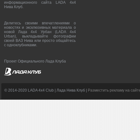
информационного сайта LADA 4x4
Нива Клуб.
Делитесь своими впечатлениями о
новостях и эксклюзивных материала о
новой Лада 4х4 Урбан (LADA 4x4
Urban), выкладывайте фотографии
своей ВАЗ Нива или просто общайтесь
с одноклубниками.
Проект Официального Лада Клуба
© 2014-2020 LADA 4x4 Club | Лада Нива Клуб |
Разместить рекламу на сайт