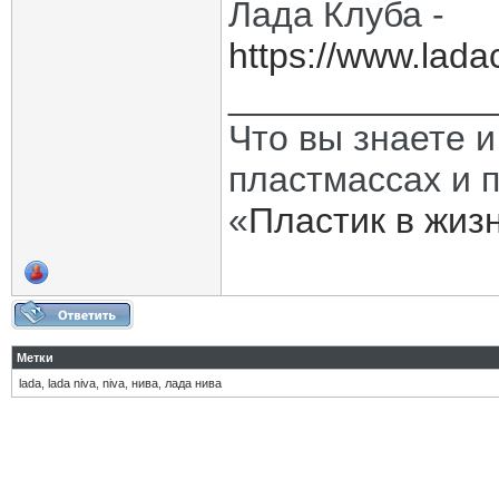
Лада Клуба -
https://www.ladac
_____________
Что вы знаете и
пластмассах и 
«
Пластик в жиз
Метки
lada
,
lada niva
,
niva
,
нива
,
лада нива