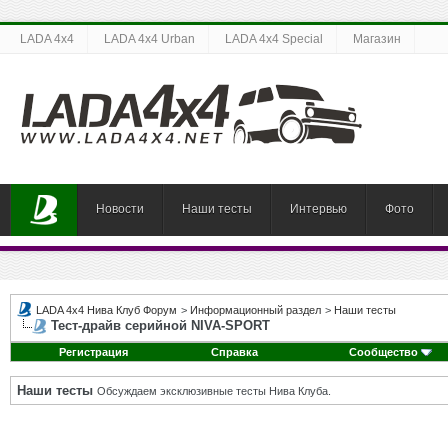
LADA 4x4
LADA 4x4 Urban
LADA 4x4 Special
Магазин
Новости
Наши тесты
Интервью
Фото
LADA 4x4 Нива Клуб Форум
>
Информационный раздел
>
Наши тесты
Тест-драйв серийной NIVA-SPORT
Регистрация
Справка
Сообщество
Наши тесты
Обсуждаем эксклюзивные тесты Нива Клуба.