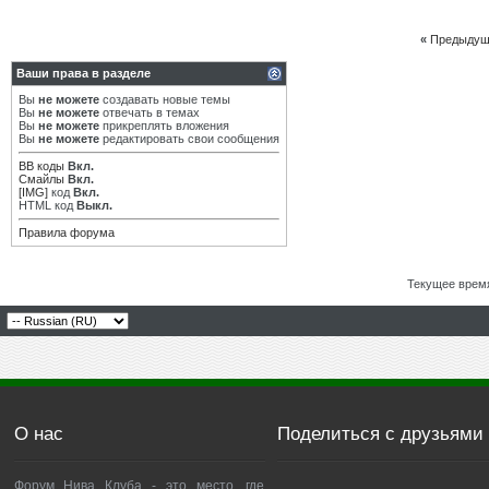
«
Предыдущ
Ваши права в разделе
Вы
не можете
создавать новые темы
Вы
не можете
отвечать в темах
Вы
не можете
прикреплять вложения
Вы
не можете
редактировать свои сообщения
BB коды
Вкл.
Смайлы
Вкл.
[IMG]
код
Вкл.
HTML код
Выкл.
Правила форума
Текущее врем
О нас
Поделиться с друзьями
Форум Нива Клуба - это место, где