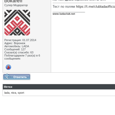
bokareff
Супер Модератор
Тест по полям
https://t.me/clubladaoffici
__________________
www.ladaclub.net
Регистрация: 01.07.2014
Адрес: Воронеж
Автомобиль: LADA
Сообщений: 127
Сказал(а) спасибо: 63
Поблагодарили 7 раз(а) в 6
сообщениях
Метки
lada
,
niva
,
sport