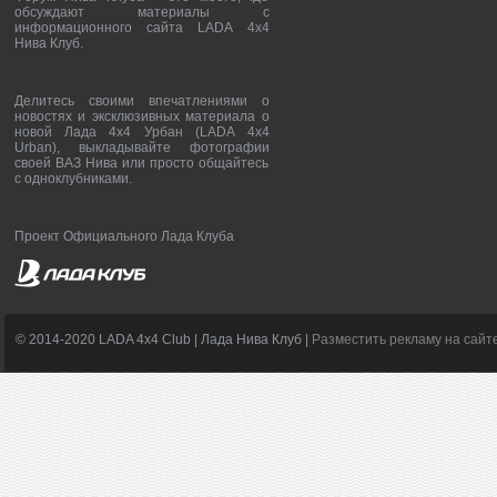
обсуждают материалы с
информационного сайта LADA 4x4
Нива Клуб.
Делитесь своими впечатлениями о
новостях и эксклюзивных материала о
новой Лада 4х4 Урбан (LADA 4x4
Urban), выкладывайте фотографии
своей ВАЗ Нива или просто общайтесь
с одноклубниками.
Проект Официального Лада Клуба
© 2014-2020 LADA 4x4 Club | Лада Нива Клуб |
Разместить рекламу на сайт