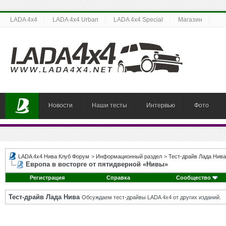
LADA 4x4
LADA 4x4 Urban
LADA 4x4 Special
Магазин
Новости
Наши тесты
Интервью
Фото
LADA 4x4 Нива Клуб Форум
>
Информационный раздел
>
Тест-драйв Лада Нива
Европа в восторге от пятидверной «Нивы»
Регистрация
Справка
Сообщество
Тест-драйв Лада Нива
Обсуждаем тест-драйвы LADA 4x4 от других изданий.