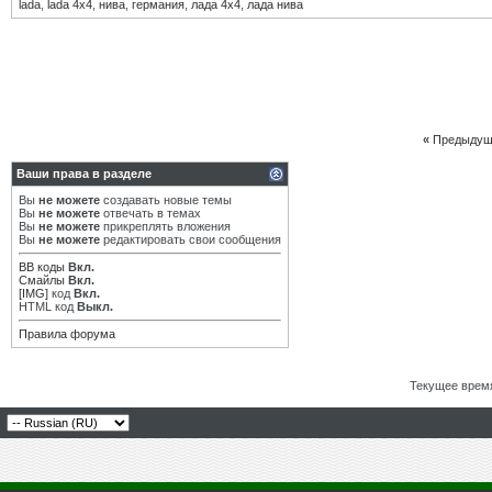
lada
,
lada 4х4
,
нива
,
германия
,
лада 4х4
,
лада нива
«
Предыдущ
Ваши права в разделе
Вы
не можете
создавать новые темы
Вы
не можете
отвечать в темах
Вы
не можете
прикреплять вложения
Вы
не можете
редактировать свои сообщения
BB коды
Вкл.
Смайлы
Вкл.
[IMG]
код
Вкл.
HTML код
Выкл.
Правила форума
Текущее врем