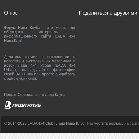
О нас
Поделиться с друзьями
Форум Нива Клуба - это место, где
обсуждают материалы с
информационного сайта LADA 4x4
Нива Клуб.
Делитесь своими впечатлениями о
новостях и эксклюзивных материала о
новой Лада 4х4 Урбан (LADA 4x4
Urban), выкладывайте фотографии
своей ВАЗ Нива или просто общайтесь
с одноклубниками.
Проект Официального Лада Клуба
© 2014-2020 LADA 4x4 Club | Лада Нива Клуб |
Разместить рекламу на сайт