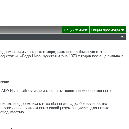
Опции темы
Опции просмотра
#
1
 одним из самых старых в мире, разместила большую статью,
 статьи: «Лада Нива: русская икона 1970-х годов все еще сильна в
жения.
: LADA Niva – объективно и с полным пониманием современного
вание же внедорожника как «рабочая лошадка без излишеств»,
е мы уже давно считаем само собой разумеющимися для новых
роходимостью.