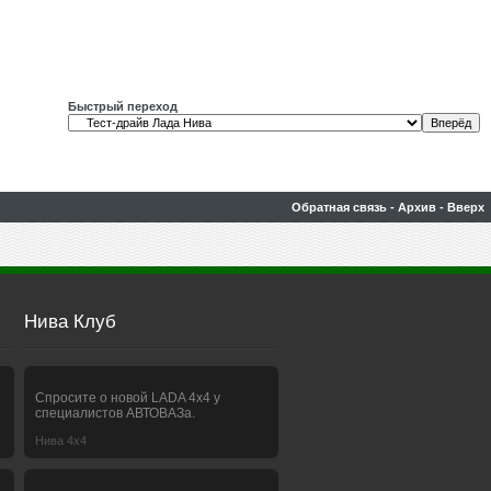
Быстрый переход
Обратная связь
-
Архив
-
Вверх
Нива Клуб
Спросите о новой LADA 4x4 у
специалистов АВТОВАЗа.
Нива 4х4