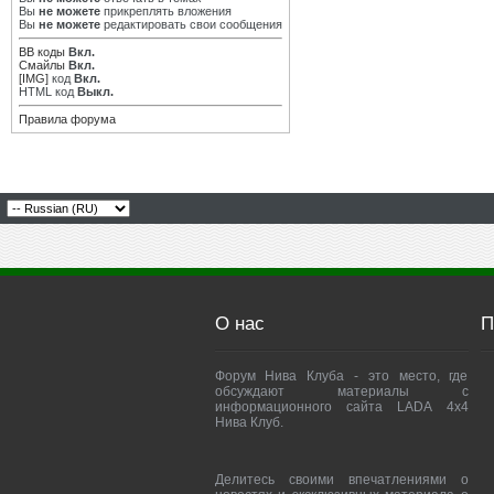
Вы
не можете
прикреплять вложения
Вы
не можете
редактировать свои сообщения
BB коды
Вкл.
Смайлы
Вкл.
[IMG]
код
Вкл.
HTML код
Выкл.
Правила форума
О нас
П
Форум Нива Клуба - это место, где
обсуждают материалы с
информационного сайта LADA 4x4
Нива Клуб.
Делитесь своими впечатлениями о