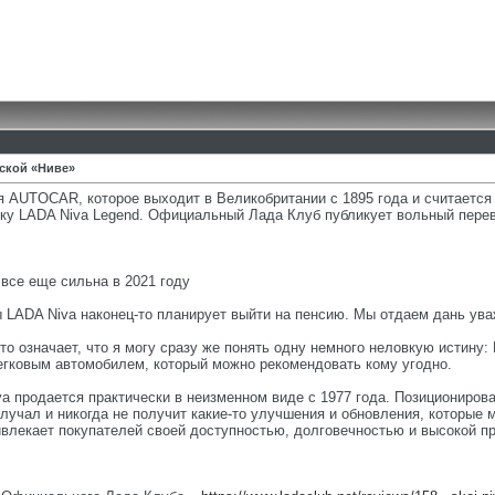
ской «Ниве»
 AUTOCAR, которое выходит в Великобритании с 1895 года и считается
 LADA Niva Legend. Официальный Лада Клуб публикует вольный перевод
 все еще сильна в 2021 году
 LADA Niva наконец-то планирует выйти на пенсию. Мы отдаем дань ува
то означает, что я могу сразу же понять одну немного неловкую истину
егковым автомобилем, который можно рекомендовать кому угодно.
iva продается практически в неизменном виде с 1977 года. Позициониро
получал и никогда не получит какие-то улучшения и обновления, которы
ивлекает покупателей своей доступностью, долговечностью и высокой п