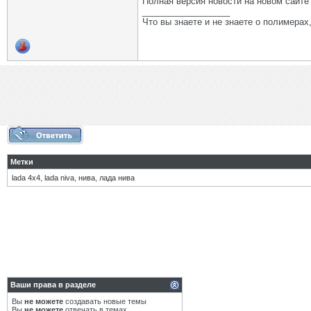
Полная версия новости на новом сайт
__________________
Что вы знаете и не знаете о полимерах
Метки
lada 4х4
,
lada niva
,
нива
,
лада нива
Ваши права в разделе
Вы
не можете
создавать новые темы
Вы
не можете
отвечать в темах