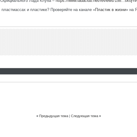
е Официального Лада Клуба –
https://www.ladaclub.net/reviews/158...skoj-n
, пластмассах и пластике? Проверяйте на канале «
Пластик в жизни
» на 
«
Предыдущая тема
|
Следующая тема
»