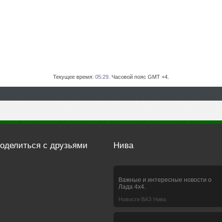
Текущее время:
05:29
. Часовой пояс GMT +4.
оделиться с друзьями
Нива
Важные и интересные новости о
Лада 4х4.
Новости ВАЗ Нива