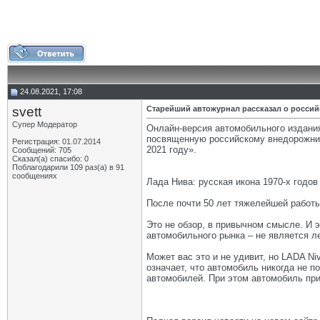
24.08.2021, 17:08
svett
Старейший автожурнал рассказал о россий
Супер Модератор
Онлайн-версия автомобильного издания
посвященную российскому внедорожнику
Регистрация: 01.07.2014
2021 году».
Сообщений: 705
Сказал(а) спасибо: 0
Поблагодарили 109 раз(а) в 91
сообщениях
Лада Нива: русская икона 1970-х годов
После почти 50 лет тяжелейшей работы
Это не обзор, в привычном смысле. И э
автомобильного рынка – не является л
Может вас это и не удивит, но LADA N
означает, что автомобиль никогда не 
автомобилей. При этом автомобиль пр