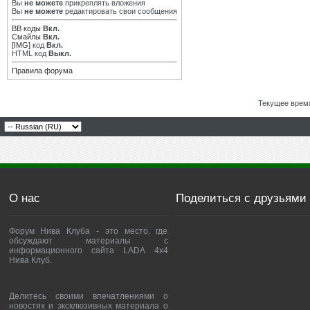
Вы
не можете
прикреплять вложения
Вы
не можете
редактировать свои сообщения
BB коды
Вкл.
Смайлы
Вкл.
[IMG]
код
Вкл.
HTML код
Выкл.
Правила форума
Текущее врем
О нас
Поделиться с друзьями
Форум Нива Клуба - это место, где
обсуждают материалы с
информационного сайта LADA 4x4
Нива Клуб.
Делитесь своими впечатлениями о
новостях и эксклюзивных материала о