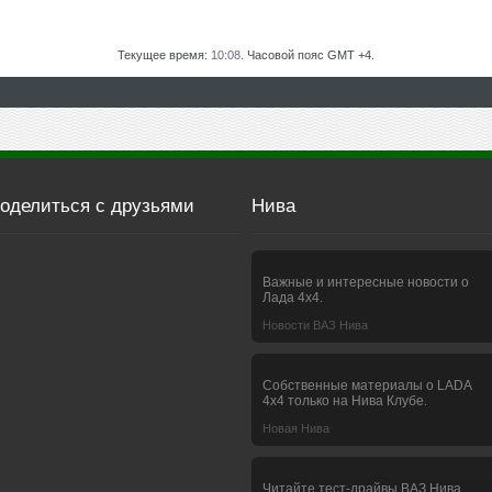
Текущее время:
10:08
. Часовой пояс GMT +4.
оделиться с друзьями
Нива
Важные и интересные новости о
Лада 4х4.
Новости ВАЗ Нива
Собственные материалы о LADA
4x4 только на Нива Клубе.
Новая Нива
Читайте тест-драйвы ВАЗ Нива