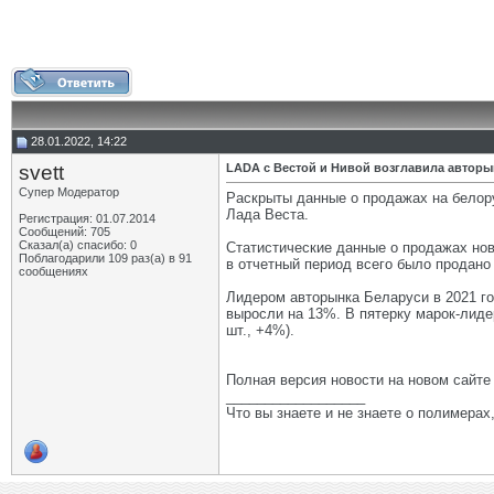
28.01.2022, 14:22
svett
LADA с Вестой и Нивой возглавила автор
Супер Модератор
Раскрыты данные о продажах на белору
Лада Веста.
Регистрация: 01.07.2014
Сообщений: 705
Сказал(а) спасибо: 0
Статистические данные о продажах нов
Поблагодарили 109 раз(а) в 91
в отчетный период всего было продано 
сообщениях
Лидером авторынка Беларуси в 2021 го
выросли на 13%. В пятерку марок-лидеро
шт., +4%).
Полная версия новости на новом сайт
__________________
Что вы знаете и не знаете о полимерах