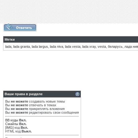
Метки
lada
,
lada granta
,
lada largus
,
lada niva
,
lada vesta
,
lada xray
,
vesta
,
беларусь
,
лада ни
Ваши права в разделе
Вы
не можете
создавать новые темы
Вы
не можете
отвечать в темах
Вы
не можете
прикреплять вложения
Вы
не можете
редактировать свои сообщения
BB коды
Вкл.
Смайлы
Вкл.
[IMG]
код
Вкл.
HTML код
Выкл.