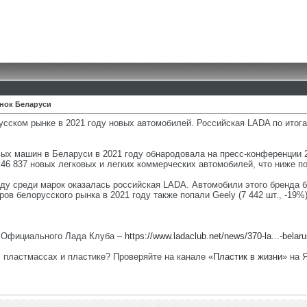
ынок Беларуси
сском рынке в 2021 году новых автомобилей. Российская LADA по итог
ых машин в Беларуси в 2021 году обнародовала на пресс-конференции 
46 837 новых легковых и легких коммерческих автомобилей, что ниже по
ду среди марок оказалась российская LADA. Автомобили этого бренда б
в белорусского рынка в 2021 году также попали Geely (7 442 шт., -19%), V
е Официального Лада Клуба –
https://www.ladaclub.net/news/370-la...-belaru
, пластмассах и пластике? Проверяйте на канале «
Пластик в жизни
» на 