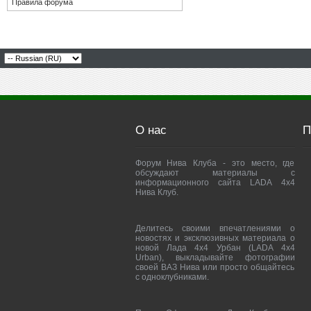
Правила форума
О нас
П
Форум Нива Клуба - это место, где
обсуждают материалы с
информационного сайта LADA 4x4
Нива Клуб.
Делитесь своими впечатлениями о
новостях и эксклюзивных материала о
новой Лада 4х4 Урбан (LADA 4x4
Urban), выкладывайте фотографии
своей ВАЗ Нива или просто общайтесь
с одноклубниками.