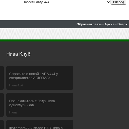
Обратная связь
-
Архив
-
Вверх
Нива Клуб
Спросите о новой LADA 4x4 у
специалистов АВТОВАЗа.
Нива 4х4
Познакомьтесь с Лада Нива
одноклубников.
Нива
Фотографии и видео ВАЗ Нива в