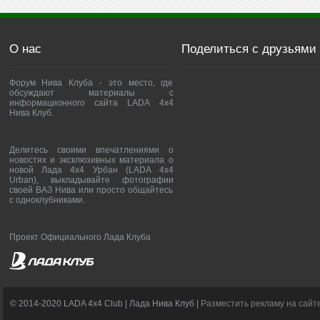
О нас
Поделиться с друзьями
Форум Нива Клуба - это место, где
обсуждают материалы с
информационного сайта LADA 4x4
Нива Клуб.
Делитесь своими впечатлениями о
новостях и эксклюзивных материала о
новой Лада 4х4 Урбан (LADA 4x4
Urban), выкладывайте фотографии
своей ВАЗ Нива или просто общайтесь
с одноклубниками.
Проект Официального Лада Клуба
© 2014-2020 LADA 4x4 Club | Лада Нива Клуб |
Разместить рекламу на сайт