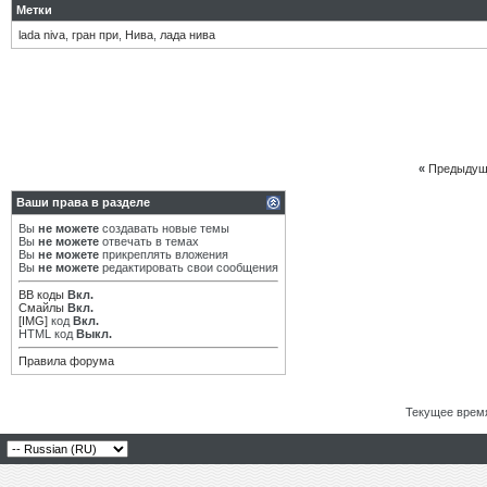
Метки
lada niva
,
гран при
,
Нива
,
лада нива
«
Предыдущ
Ваши права в разделе
Вы
не можете
создавать новые темы
Вы
не можете
отвечать в темах
Вы
не можете
прикреплять вложения
Вы
не можете
редактировать свои сообщения
BB коды
Вкл.
Смайлы
Вкл.
[IMG]
код
Вкл.
HTML код
Выкл.
Правила форума
Текущее врем