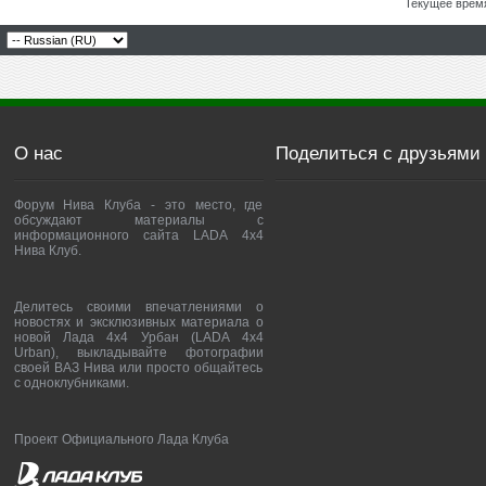
Текущее врем
О нас
Поделиться с друзьями
Форум Нива Клуба - это место, где
обсуждают материалы с
информационного сайта LADA 4x4
Нива Клуб.
Делитесь своими впечатлениями о
новостях и эксклюзивных материала о
новой Лада 4х4 Урбан (LADA 4x4
Urban), выкладывайте фотографии
своей ВАЗ Нива или просто общайтесь
с одноклубниками.
Проект Официального Лада Клуба