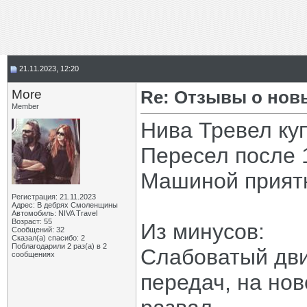
21.11.2023, 12:20
More
Re: Отзывы о нов
Member
Нива Тревел куп
Пересел после 
Машиной приятн
Регистрация: 21.11.2023
Адрес: В дебрях Смоленщины
Автомобиль: NIVA Travel
Возраст: 55
Из минусов:
Сообщений: 32
Сказал(а) спасибо: 2
Поблагодарили 2 раз(а) в 2
Слабоватый дви
сообщениях
передач, на но