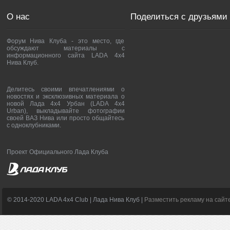
О нас
Поделиться с друзьями
Форум Нива Клуба - это место, где
обсуждают материалы с
информационного сайта LADA 4x4
Нива Клуб.
Делитесь своими впечатлениями о
новостях и эксклюзивных материала о
новой Лада 4х4 Урбан (LADA 4x4
Urban), выкладывайте фотографии
своей ВАЗ Нива или просто общайтесь
с одноклубниками.
Проект Официального Лада Клуба
© 2014-2020 LADA 4x4 Club | Лада Нива Клуб |
Разместить рекламу на сайт