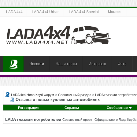
LADA 4x4
LADA 4x4 Urban
LADA 4x4 Special
Магазин
Новости
Наши тесты
Интервью
Фото
LADA 4x4 Нива Клуб Форум
>
Специальный раздел
>
LADA глазами потребител
Отзывы о новых купленных автомобилях
Регистрация
Справка
Сообщество
LADA глазами потребителей
Совместный проект Официального Лада Клуба