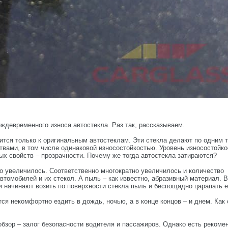
еждевременного износа автостекла. Раз так, рассказываем.
сится только к оригинальным автостеклам. Эти стекла делают по одним 
твами, в том числе одинаковой износостойкостью. Уровень износостойко
ых свойств – прозрачности. Почему же тогда автостекла затираются?
о увеличилось. Соответственно многократно увеличилось и количество
томобилей и их стекол. А пыль – как известно, абразивный материал. 
 начинают возить по поверхности стекла пыль и беспощадно царапать е
ся некомфортно ездить в дождь, ночью, а в конце концов – и днем. Как 
обзор – залог безопасности водителя и пассажиров. Однако есть рекоме