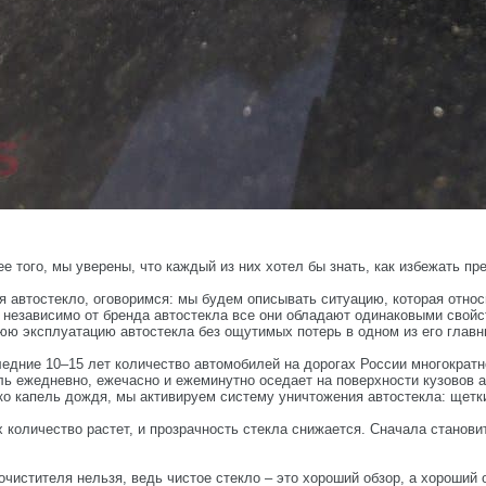
е того, мы уверены, что каждый из них хотел бы знать, как избежать пр
я автостекло, оговоримся: мы будем описывать ситуацию, которая отно
 независимо от бренда автостекла все они обладают одинаковыми свойс
юю эксплуатацию автостекла без ощутимых потерь в одном из его главн
едние 10–15 лет количество автомобилей на дорогах России многократн
ь ежедневно, ежечасно и ежеминутно оседает на поверхности кузовов ав
ко капель дождя, мы активируем систему уничтожения автостекла: щетки
 количество растет, и прозрачность стекла снижается. Сначала становит
очистителя нельзя, ведь чистое стекло – это хороший обзор, а хороший 