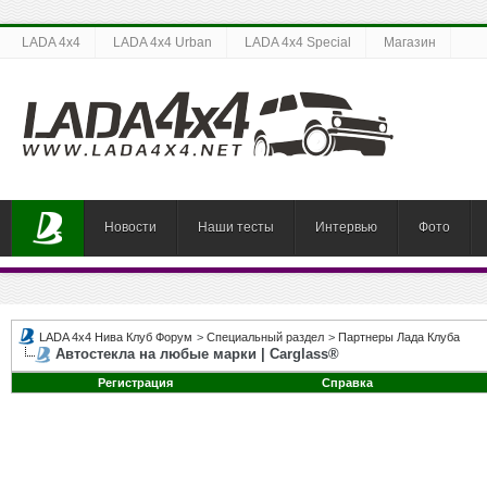
LADA 4x4
LADA 4x4 Urban
LADA 4x4 Special
Магазин
Новости
Наши тесты
Интервью
Фото
LADA 4x4 Нива Клуб Форум
>
Специальный раздел
>
Партнеры Лада Клуба
Автостекла на любые марки | Carglass®
Регистрация
Справка