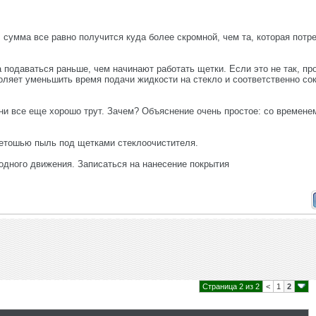
сумма все равно получится куда более скромной, чем та, которая потр
 подаваться раньше, чем начинают работать щетки. Если это не так, пр
оляет уменьшить время подачи жидкости на стекло и соответственно со
ни все еще хорошо трут. Зачем? Объяснение очень простое: со временем
ветошью пыль под щетками стеклоочистителя.
одного движения. Записаться на нанесение покрытия
Страница 2 из 2
<
1
2