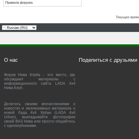
Правила форума
Текущее врем
О нас
Поделиться с друзьями
Форум Нива Клуба - это место, где
обсуждают материалы с
информационного сайта LADA 4x4
Нива Клуб.
Делитесь своими впечатлениями о
новостях и эксклюзивных материала о
новой Лада 4х4 Урбан (LADA 4x4
Urban), выкладывайте фотографии
своей ВАЗ Нива или просто общайтесь
с одноклубниками.