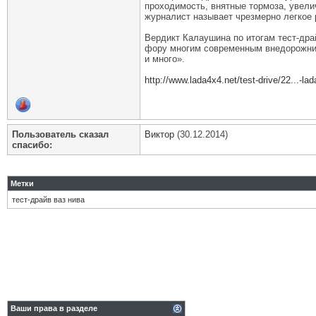
проходимость, внятные тормоза, увелич
журналист называет чрезмерно легкое 
Вердикт Калаушина по итогам тест-др
фору многим современным внедорожника
и много».
http://www.lada4x4.net/test-drive/22...-la
Пользователь сказал
Виктор
(30.12.2014)
cпасибо:
Метки
тест-драйв ваз нива
Ваши права в разделе