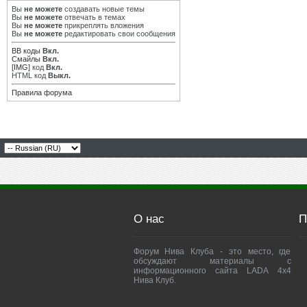
Вы
не можете
создавать новые темы
Вы
не можете
отвечать в темах
Вы
не можете
прикреплять вложения
Вы
не можете
редактировать свои сообщения
BB коды
Вкл.
Смайлы
Вкл.
[IMG]
код
Вкл.
HTML код
Выкл.
Правила форума
О нас
П
Форум Нива Клуба - это место, где
обсуждают материалы с
информационного сайта LADA 4x4
Нива Клуб.