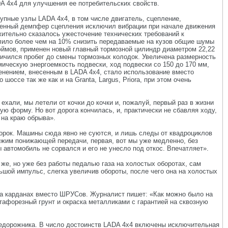
A 4x4 для улучшения ее потребительских свойств.
упные узлы LADA 4x4, в том числе двигатель, сцепление,
чшенный демпфер сцепления исключил вибрации при начале движения
ительно сказалось ужесточение технических требований к
олило более чем на 10% снизить передаваемые на кузов общие шумы
юймов, применен новый главный тормозной цилиндр диаметром 22,22
личился пробег до смены тормозных колодок. Увеличена размерность
ическую энергоемкость подвески, ход подвески со 150 до 170 мм,
енением, внесенным в LADA 4x4, стало использование вместо
ссе так же как и на Granta, Largus, Priora, при этом очень
хали, мы летели от кочки до кочки и, пожалуй, первый раз в жизни
ю форму. Но вот дорога кончилась, и, практически не сбавляя ходу,
 на краю обрыва».
 сорок. Машины сюда явно не суются, и лишь следы от квадроциклов
 режим понижающей передачи, первая, вот мы уже медленно, без
 автомобиль не сорвался и его не унесло под откос. Впечатляет».
же, но уже без работы педалью газа на холостых оборотах, сам
шой импульс, слегка увеличив обороты, после чего она на холостых
на карданах вместо ШРУСов. Журналист пишет: «Как можно было на
тафорезный грунт и окраска металликами с гарантией на сквозную
недорожника. В число достоинств LADA 4x4 включены исключительная