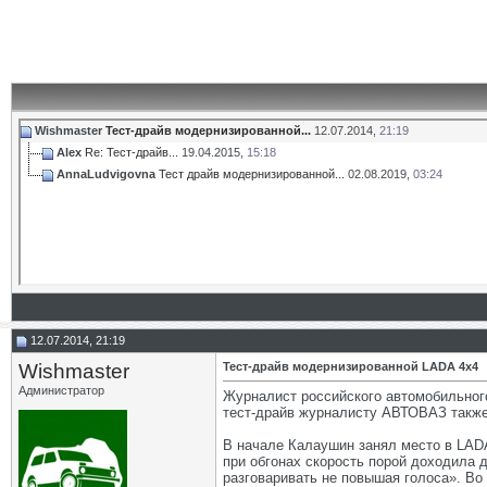
Wishmaster
Тест-драйв модернизированной...
12.07.2014,
21:19
Alex
Re: Тест-драйв...
19.04.2015,
15:18
AnnaLudvigovna
Тест драйв модернизированной...
02.08.2019,
03:24
12.07.2014, 21:19
Wishmaster
Тест-драйв модернизированной LADA 4x4
Администратор
Журналист российского автомобильного
тест-драйв журналисту АВТОВАЗ также
В начале Калаушин занял место в LADA
при обгонах скорость порой доходила 
разговаривать не повышая голоса». Во