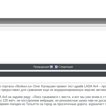
Предыдущая
Следующая
 портала «5koleso.ru» Олег Калаушин провел тест-драйв LADA 4x4 – п
 предоставил для сравнения еще не модернизированную версию автомо
 4x4 на заднем ряду: «Лихо срываемся с места, и вот мы уже мчим в сто
до 120 км/ч, ни посторонние вибрации, ни резонансные шумы нам не до
 время поездки из Тольятти за город на проселочные дороги, журнали