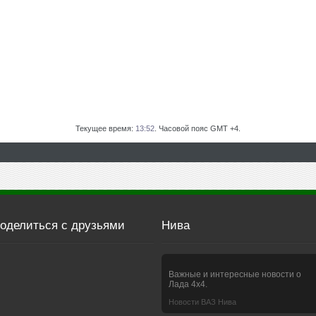
Текущее время:
13:52
. Часовой пояс GMT +4.
оделиться с друзьями
Нива
Важные и интересные новости о
Лада 4х4.
Новости ВАЗ Нива