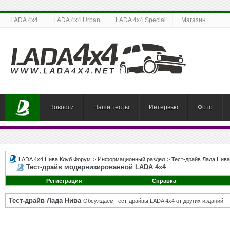
LADA 4x4
LADA 4x4 Urban
LADA 4x4 Special
Магазин
Новости
Наши тесты
Интервью
Фото
LADA 4x4 Нива Клуб Форум
>
Информационный раздел
>
Тест-драйв Лада Нива
Тест-драйв модернизированной LADA 4x4
Регистрация
Справка
Тест-драйв Лада Нива
Обсуждаем тест-драйвы LADA 4x4 от других изданий.