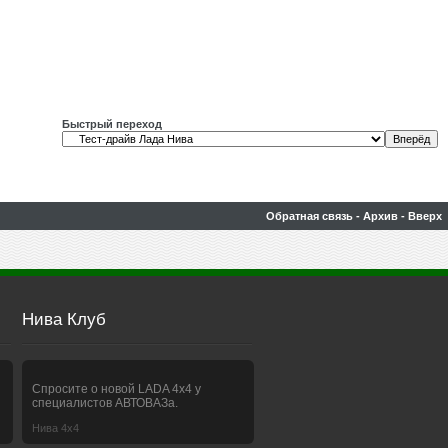
Быстрый переход
Обратная связь
-
Архив
-
Вверх
Нива Клуб
Спросите о новой LADA 4x4 у
специалистов АВТОВАЗа.
Нива 4х4