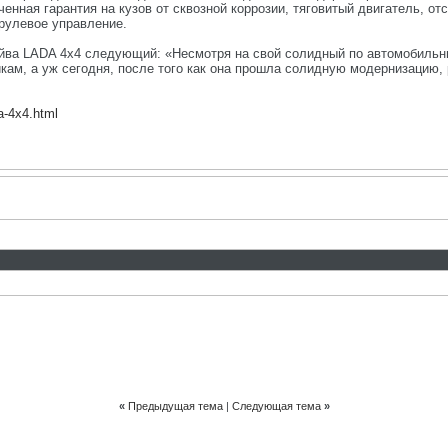
енная гарантия на кузов от сквозной коррозии, тяговитый двигатель, о
рулевое управление.
айва LADA 4x4 следующий: «Несмотря на свой солидный по автомобильн
м, а уж сегодня, после того как она прошла солидную модернизацию, 
da-4x4.html
«
Предыдущая тема
|
Следующая тема
»