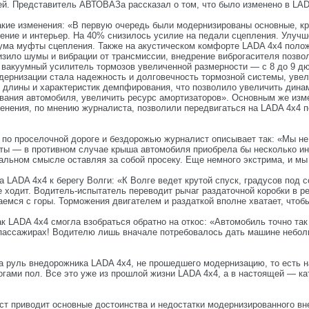
й. Представитель АВТОВАЗа рассказал о том, что было изменено в LAD
кие изменения: «В первую очередь были модернизированы основные, кр
ление и интерьер. На 40% снизилось усилие на педали сцепления. Улу
ума муфты сцепления. Также на акустическом комфорте LADA 4x4 полож
изило шумы и вибрации от трансмиссии, внедрение виброгасителя позв
 вакуумный усилитель тормозов увеличенной размерности — с 8 до 9 д
дернизации стала надежность и долговечность тормозной системы, уве
 длины и характеристик демпфирования, что позволило увеличить динам
вания автомобиля, увеличить ресурс амортизаторов». Основным же изм
ения, по мнению журналиста, позволили передвигаться на LADA 4x4 по шо
 по проселочной дороге и бездорожью журналист описывает так: «Мы не е
уты — в противном случае крыша автомобиля приобрела бы несколько ину
вальном смысле оставляя за собой просеку. Еще немного экстрима, и мы
а LADA 4x4 к берегу Волги: «К Волге ведет крутой спуск, градусов под
 же ходит. Водитель-испытатель переводит рычаг раздаточной коробки в
емся с горы. Торможения двигателем и раздаткой вполне хватает, чтобы
 LADA 4x4 смогла взобраться обратно на откос: «Автомобиль точно так 
 пассажирах! Водителю лишь вначале потребовалось дать машине неболь
за руль внедорожника LADA 4x4, не прошедшего модернизацию, то есть 
огами пол. Все это уже из прошлой жизни LADA 4x4, а в настоящей — ка
ист приводит основные достоинства и недостатки модернизированного в