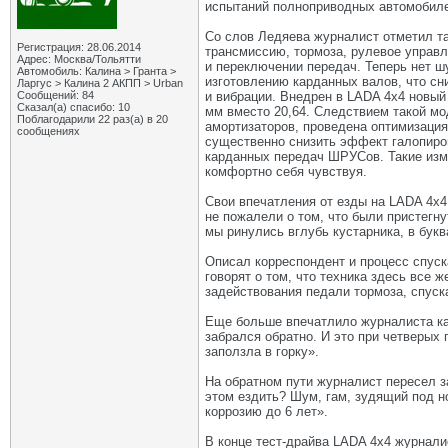
испытаний полноприводных автомобиле
Со слов Ледяева журналист отметил та
Регистрация: 28.06.2014
трансмиссию, тормоза, рулевое управ
Адрес: Москва/Тольятти
и переключении передач. Теперь нет ш
Автомобиль: Калина > Гранта >
изготовлению карданных валов, что сн
Ларгус > Калина 2 АКПП > Urban
Сообщений: 84
и вибрации. Внедрен в LADA 4x4 новый
Сказал(а) спасибо: 10
мм вместо 20,64. Следствием такой мо
Поблагодарили 22 раз(а) в 20
амортизаторов, проведена оптимизация
сообщениях
существенно снизить эффект галопиро
карданных передач ШРУСов. Такие измен
комфортно себя чувствуя.
Свои впечатления от езды на LADA 4x4
не пожалели о том, что были пристегн
мы ринулись вглубь кустарника, в бук
Описал корреспондент и процесс спуск
говорят о том, что техника здесь все
задействования педали тормоза, спуска
Еще больше впечатлило журналиста как
забрался обратно. И это при четверых
заползла в горку».
На обратном пути журналист пересел 
этом ездить? Шум, гам, зудящий под н
коррозию до 6 лет».
В конце тест-драйва LADA 4x4 журнал