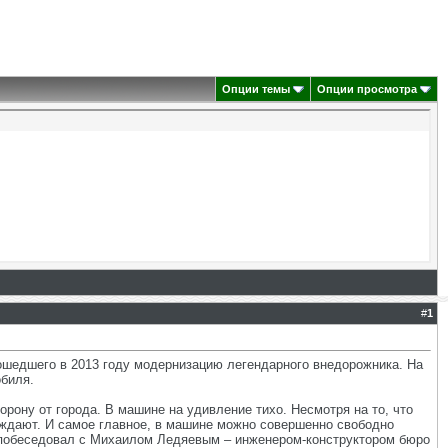
Опции темы
Опции просмотра
#
1
рошедшего в 2013 году модернизацию легендарного внедорожника. На
биля.
рону от города. В машине на удивление тихо. Несмотря на то, что
саждают. И самое главное, в машине можно совершенно свободно
ст побеседовал с Михаилом Ледяевым – инженером-конструктором бюро