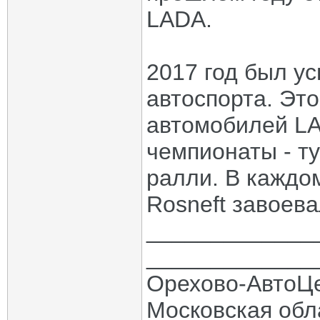
LADA.
2017 год был у
автоспорта. Эт
автомобилей LA
чемпионаты - ту
ралли. В каждо
Rosneft завоев
_____________
_____________
Орехово-АвтоЦ
Московская обла