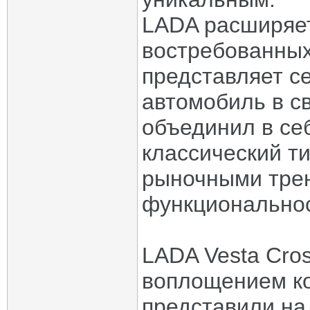
LADA расширяет
востребованных
представляет с
автомобиль в с
объединил в се
классический т
рыночными тре
функциональнос
LADA Vesta Cro
воплощением ко
представили н