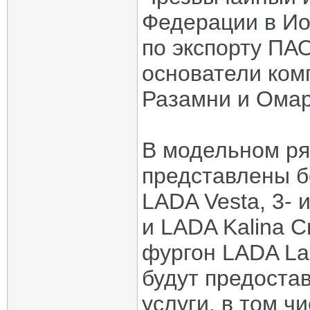
Федерации в Ио
по экспорту ПАО
основатели ко
Разамни и Ома
В модельном ря
представлены б
LADA Vesta, 3- 
и LADA Kalina C
фургон LADA La
будут предоста
услуги, в том ч