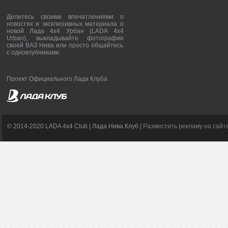
Делитесь своими впечатлениями о
новостях и эксклюзивных материала о
новой Лада 4х4 Урбан (LADA 4x4
Urban), выкладывайте фотографии
своей ВАЗ Нива или просто общайтесь
с одноклубниками.
Проект Официального Лада Клуба
© 2014-2020 LADA 4x4 Club | Лада Нива Клуб |
Разместить рекламу на сайт