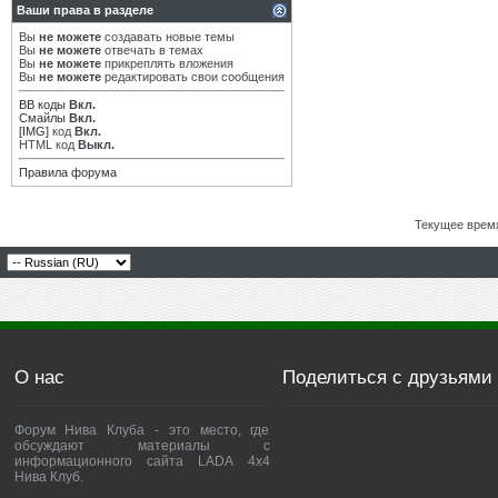
Ваши права в разделе
Вы
не можете
создавать новые темы
Вы
не можете
отвечать в темах
Вы
не можете
прикреплять вложения
Вы
не можете
редактировать свои сообщения
BB коды
Вкл.
Смайлы
Вкл.
[IMG]
код
Вкл.
HTML код
Выкл.
Правила форума
Текущее врем
О нас
Поделиться с друзьями
Форум Нива Клуба - это место, где
обсуждают материалы с
информационного сайта LADA 4x4
Нива Клуб.