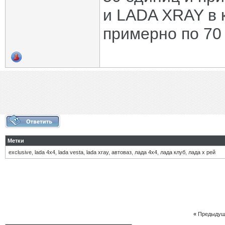
и LADA XRAY в 
примерно по 70
Метки
exclusive
,
lada 4х4
,
lada vesta
,
lada xray
,
автоваз
,
лада 4х4
,
лада клуб
,
лада х рей
«
Предыдущ