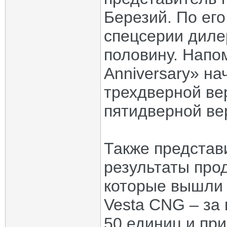
Березий. По ег
спецсерии диле
половину. Напо
Anniversary» на
трехдверной вер
пятидверной ве
Также представ
результаты про
которые вышли 
Vesta CNG – за
50 единиц и пр