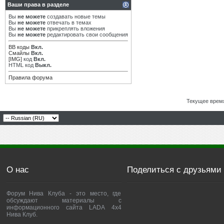
Ваши права в разделе
Вы
не можете
создавать новые темы
Вы
не можете
отвечать в темах
Вы
не можете
прикреплять вложения
Вы
не можете
редактировать свои сообщения
BB коды
Вкл.
Смайлы
Вкл.
[IMG]
код
Вкл.
HTML код
Выкл.
Правила форума
Текущее врем
О нас
Поделиться с друзьями
Форум Нива Клуба - это место, где
обсуждают материалы с
информационного сайта LADA 4x4
Нива Клуб.