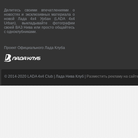
Делитесь своими впечатлениями о
новостях и эксклюзивных материала о
новой Лада 4х4 Урбан (LADA 4x4
Urban), выкладывайте фотографии
своей ВАЗ Нива или просто общайтесь
с одноклубниками.
Проект Официального Лада Клуба
© 2014-2020 LADA 4x4 Club | Лада Нива Клуб |
Разместить рекламу на сайт