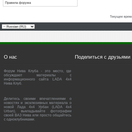
Правила форума
Текущее врем
О нас
Поделиться с друзьями
Форум Нива Клуба - это место, где
обсуждают материалы с
информационного сайта LADA 4x4
Нива Клуб.
Делитесь своими впечатлениями о
новостях и эксклюзивных материала о
новой Лада 4х4 Урбан (LADA 4x4
Urban), выкладывайте фотографии
своей ВАЗ Нива или просто общайтесь
с одноклубниками.