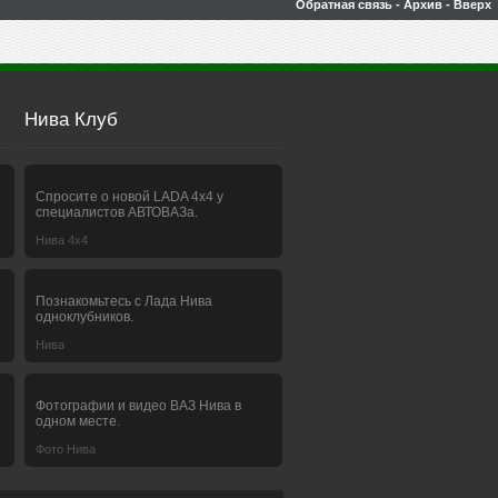
Обратная связь
-
Архив
-
Вверх
Нива Клуб
Спросите о новой LADA 4x4 у
специалистов АВТОВАЗа.
Нива 4х4
Познакомьтесь с Лада Нива
одноклубников.
Нива
Фотографии и видео ВАЗ Нива в
одном месте.
Фото Нива