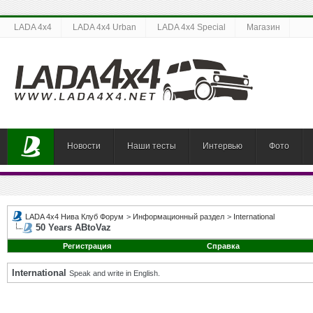
LADA 4x4
LADA 4x4 Urban
LADA 4x4 Special
Магазин
Новости
Наши тесты
Интервью
Фото
LADA 4x4 Нива Клуб Форум
>
Информационный раздел
>
International
50 Years ABtoVaz
Регистрация
Справка
International
Speak and write in English.