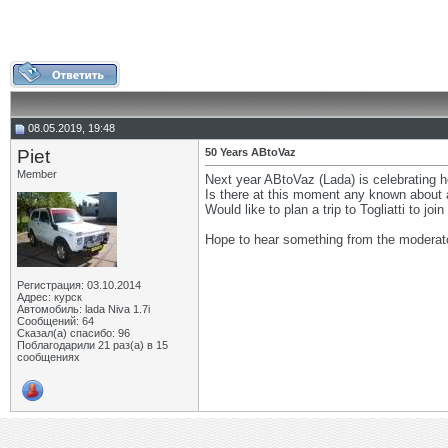
08.05.2019, 19:48
Piet
50 Years ABtoVaz
Member
Next year ABtoVaz (Lada) is celebrating h
Is there at this moment any known about a 
Would like to plan a trip to Togliatti to join
Hope to hear something from the moderator
Регистрация: 03.10.2014
Адрес: курск
Автомобиль: lada Niva 1.7i
Сообщений: 64
Сказал(а) спасибо: 96
Поблагодарили 21 раз(а) в 15
сообщениях