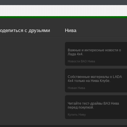
оделиться с друзьями
Нива
Важные и интересные новости о
Лада 4х4.
Новости ВАЗ Нива
Собственные материалы о LADA
4x4 только на Нива Клубе.
Новая Нива
Читайте тест-драйвы ВАЗ Нива
перед покупкой.
Купить Ниву