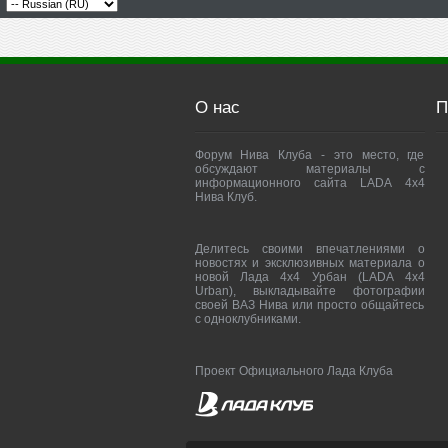
О нас
П
Форум Нива Клуба - это место, где
обсуждают материалы с
информационного сайта LADA 4x4
Нива Клуб.
Делитесь своими впечатлениями о
новостях и эксклюзивных материала о
новой Лада 4х4 Урбан (LADA 4x4
Urban), выкладывайте фотографии
своей ВАЗ Нива или просто общайтесь
с одноклубниками.
Проект Официального Лада Клуба