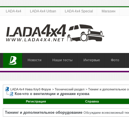
LADA 4x4
LADA 4x4 Urban
LADA 4x4 Special
Магазин
Новости
Наши тесты
Интервью
Фото
LADA 4x4 Нива Клуб Форум
>
Технический раздел
>
Тюнинг и дополнительное 
Кое-что о вентиляции и дренаже кузова
Регистрация
Справка
Тюнинг и дополнительное оборудование
Обсуждаем всевозможный тюни