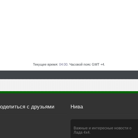
Текущее время:
04:00
. Часовой пояс GMT +4.
оделиться с друзьями
Нива
Важные и интересные новости о
Лада 4х4.