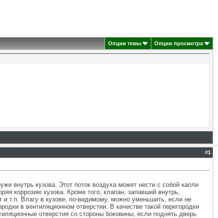
Опции темы
Опции просмотра
#
1
ужи внутрь кузова. Этот поток воздуха может нести с собой капли
оряя коррозию кузова. Кроме того, клапан, запавший внутрь,
и т.п. Влагу в кузове, по-видимому, можно уменьшить, если не
ородки в вентиляционном отверстии. В качестве такой перегородки
тиляционные отверстия со стороны боковины, если поднять дверь