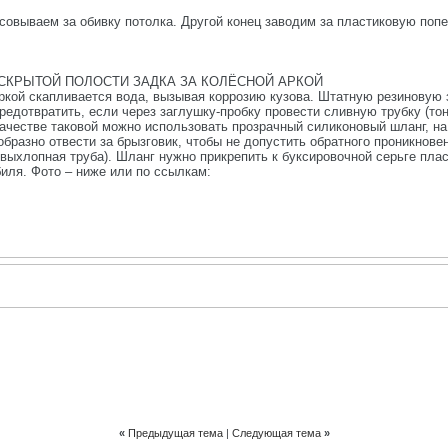
засовываем за обивку потолка. Другой конец заводим за пластиковую попе
СКРЫТОЙ ПОЛОСТИ ЗАДКА ЗА КОЛЁСНОЙ АРКОЙ
аркой скапливается вода, вызывая коррозию кузова. Штатную резиновую 
едотвратить, если через заглушку-пробку провести сливную трубку (тон
ачестве таковой можно использовать прозрачный силиконовый шланг, на
бразно отвести за брызговик, чтобы не допустить обратного проникновен
 выхлопная труба). Шланг нужно прикрепить к буксировочной серьге пл
иля. Фото – ниже или по ссылкам:
«
Предыдущая тема
|
Следующая тема
»