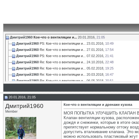
Дмитрий1960
Кое-что о вентиляции и...
20.01.2016,
21:05
Дмитрий1960
PS: Кое-что о вентиляции и...
23.01.2016,
10:49
Дмитрий1960
Re: Кое-что о вентиляции и...
27.01.2016,
17:54
Дмитрий1960
PS: Кое-что о вентиляции и...
07.02.2016,
21:41
Дмитрий1960
Re: Кое-что о вентиляции и...
24.10.2016,
22:48
Дмитрий1960
Re: Кое-что о вентиляции и...
05.02.2018,
19:25
Дмитрий1960
Re: Кое-что о вентиляции и...
20.03.2018,
16:47
Дмитрий1960
Re: Кое-что о вентиляции и...
06.05.2018,
20:51
Gosha
Re: Кое-что о вентиляции и...
22.01.2019,
17:15
20.01.2016, 21:05
Дмитрий1960
Кое-что о вентиляции и дренаже кузова
Member
МОЯ ПОПЫТКА УЛУЧШИТЬ КЛАПАН 
Клапан вентиляции кузова, расположенн
дождя и снежинки, которые в итоге ока
препятствует нормальному оттоку возд
допустить вталкивание клапана. Это м
можно использовать пластиковый жгут 