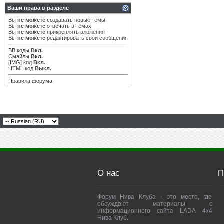
Ваши права в разделе
Вы
не можете
создавать новые темы
Вы
не можете
отвечать в темах
Вы
не можете
прикреплять вложения
Вы
не можете
редактировать свои сообщения
BB коды
Вкл.
Смайлы
Вкл.
[IMG]
код
Вкл.
HTML код
Выкл.
Правила форума
О нас
П
Форум Нива Клуба - это место, где
обсуждают материалы с
информационного сайта LADA 4x4
Нива Клуб.