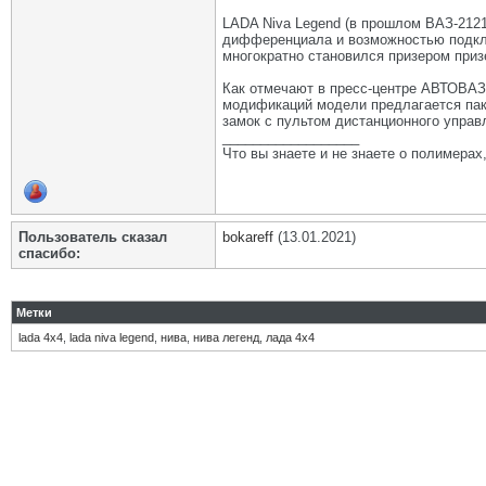
LADA Niva Legend (в прошлом ВАЗ-212
дифференциала и возможностью подкл
многократно становился призером приз
Как отмечают в пресс-центре АВТОВАЗа
модификаций модели предлагается пак
замок с пультом дистанционного управ
__________________
Что вы знаете и не знаете о полимерах
Пользователь сказал
bokareff
(13.01.2021)
cпасибо:
Метки
lada 4x4
,
lada niva legend
,
нива
,
нива легенд
,
лада 4х4