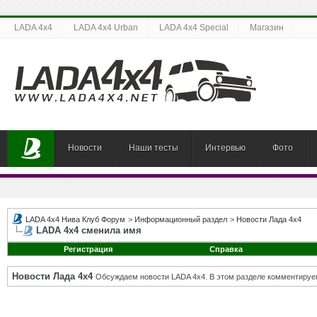
LADA 4x4
LADA 4x4 Urban
LADA 4x4 Special
Магазин
Новости
Наши тесты
Интервью
Фото
LADA 4x4 Нива Клуб Форум
>
Информационный раздел
>
Новости Лада 4х4
LADA 4x4 сменила имя
Регистрация
Справка
Новости Лада 4х4
Обсуждаем новости LADA 4x4. В этом разделе комментируе