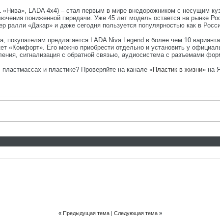
1 «Нива», LADA 4x4) – стал первым в мире внедорожником с несущим к
ючения пониженной передачи. Уже 45 лет модель остается на рынке Р
ер ралли «Дакар» и даже сегодня пользуется популярностью как в России
, покупателям предлагается LADA Niva Legend в более чем 10 вариант
ет «Комфорт». Его можно приобрести отдельно и установить у официал
ления, сигнализация с обратной связью, аудиосистема с разъемами фо
, пластмассах и пластике? Проверяйте на канале «
Пластик в жизни
» на 
«
Предыдущая тема
|
Следующая тема
»