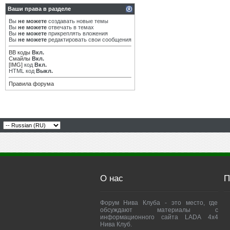
Ваши права в разделе
Вы
не можете
создавать новые темы
Вы
не можете
отвечать в темах
Вы
не можете
прикреплять вложения
Вы
не можете
редактировать свои сообщения
BB коды
Вкл.
Смайлы
Вкл.
[IMG]
код
Вкл.
HTML код
Выкл.
Правила форума
О нас
П
Форум Нива Клуба - это место, где
обсуждают материалы с
информационного сайта LADA 4x4
Нива Клуб.