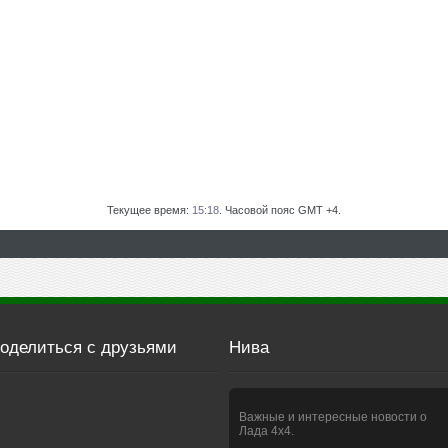
Текущее время:
15:18
. Часовой пояс GMT +4.
оделиться с друзьями
Нива
Важные и интересные новости о
Лада 4х4.