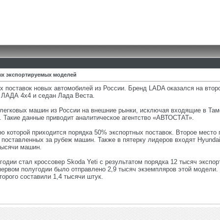
мых экспортируемых моделей
 поставок новых автомобилей из России. Бренд LADA оказался на второ
ЛАДА 4х4 и седан Лада Веста.
 легковых машин из России на внешние рынки, исключая входящие в Там
. Такие данные приводит аналитическое агентство «АВТОСТАТ».
ю которой приходится порядка 50% экспортных поставок. Второе место 
поставленных за рубеж машин. Также в пятерку лидеров входят Hyundai,
 тысячи машин.
одии стал кроссовер Skoda Yeti с результатом порядка 12 тысяч экспо
 первом полугодии было отправлено 2,9 тысяч экземпляров этой модел
орого составили 1,4 тысячи штук.