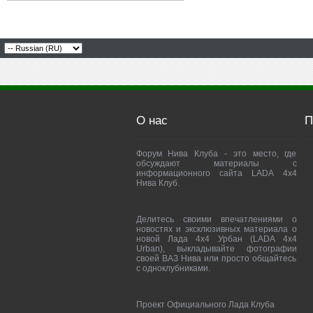
О нас
П
Форум Нива Клуба - это место, где
обсуждают материалы с
информационного сайта LADA 4x4
Нива Клуб.
Делитесь своими впечатлениями о
новостях и эксклюзивных материала о
новой Лада 4х4 Урбан (LADA 4x4
Urban), выкладывайте фотографии
своей ВАЗ Нива или просто общайтесь
с одноклубниками.
Проект Официального Лада Клуба