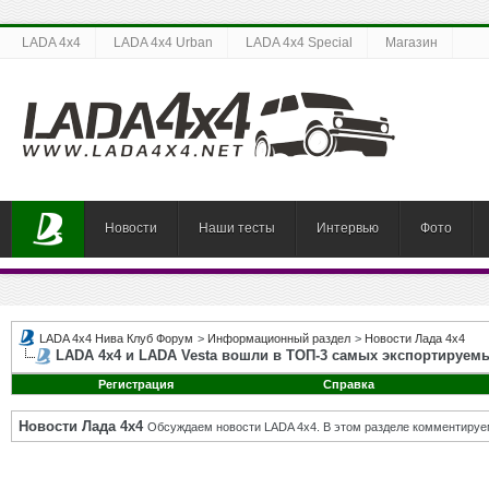
LADA 4x4
LADA 4x4 Urban
LADA 4x4 Special
Магазин
Новости
Наши тесты
Интервью
Фото
LADA 4x4 Нива Клуб Форум
>
Информационный раздел
>
Новости Лада 4х4
LADA 4х4 и LADA Vesta вошли в ТОП-3 самых экспортируем
Регистрация
Справка
Новости Лада 4х4
Обсуждаем новости LADA 4x4. В этом разделе комментируе