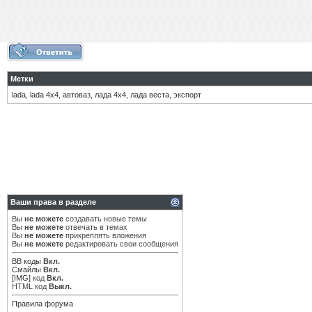
Метки
lada
,
lada 4х4
,
автоваз
,
лада 4х4
,
лада веста
,
экспорт
Ваши права в разделе
Вы
не можете
создавать новые темы
Вы
не можете
отвечать в темах
Вы
не можете
прикреплять вложения
Вы
не можете
редактировать свои сообщения
BB коды
Вкл.
Смайлы
Вкл.
[IMG]
код
Вкл.
HTML код
Выкл.
Правила форума