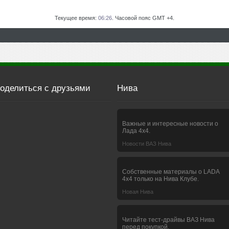
Текущее время:
06:26
. Часовой пояс GMT +4.
оделиться с друзьями
Нива
Важные и интересные новости о
Лада 4х4.
Новости ВАЗ Нива
Собственные материалы о LADA
4x4 только на Нива Клубе.
Новая Нива
Читайте тест-драйвы ВАЗ Нива
перед покупкой.