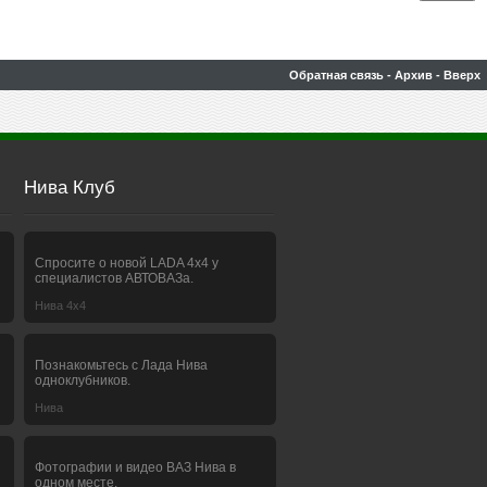
Обратная связь
-
Архив
-
Вверх
Нива Клуб
Спросите о новой LADA 4x4 у
специалистов АВТОВАЗа.
Нива 4х4
Познакомьтесь с Лада Нива
одноклубников.
Нива
Фотографии и видео ВАЗ Нива в
одном месте.