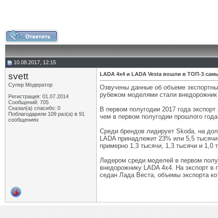
10.08.2017, 12:15
svett
LADA 4х4 и LADA Vesta вошли в ТОП-3 са
Супер Модератор
Озвучены данные об объеме экспортных
рубежом моделями стали внедорожник 
Регистрация: 01.07.2014
Сообщений: 705
Сказал(а) спасибо: 0
В первом полугодии 2017 года экспорт
Поблагодарили 109 раз(а) в 91
чем в первом полугодии прошлого года
сообщениях
Среди брендов лидирует Skoda, на дол
LADA принадлежит 23% или 5,5 тысячи 
примерно 1,3 тысячи, 1,3 тысячи и 1,0
Лидером среди моделей в первом полуг
внедорожнику LADA 4х4. На экспорт в
седан Лада Веста, объемы экспорта кот