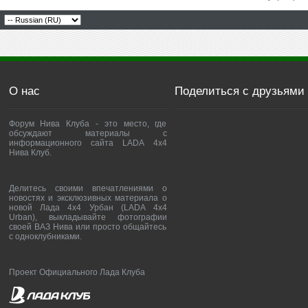
О нас
Поделиться с друзьями
Форум Нива Клуба - это место, где
обсуждают материалы с
информационного сайта LADA 4x4
Нива Клуб.
Делитесь своими впечатлениями о
новостях и эксклюзивных материала о
новой Лада 4х4 Урбан (LADA 4x4
Urban), выкладывайте фотографии
своей ВАЗ Нива или просто общайтесь
с одноклубниками.
Проект Официального Лада Клуба