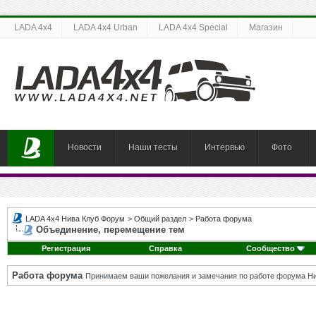
LADA 4x4
LADA 4x4 Urban
LADA 4x4 Special
Магазин
Новости
Наши тесты
Интервью
Фото
LADA 4x4 Нива Клуб Форум
>
Общий раздел
>
Работа форума
Объединение, перемещение тем
Регистрация
Справка
Сообщество
Работа форума
Принимаем ваши пожелания и замечания по работе форума Ни