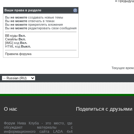
«
Предыдущ
Ваши права в разделе
Вы
не можете
создавать новые темы
Вы
не можете
отвечать в темах
Вы
не можете
прикреплять вложения
Вы
не можете
редактировать свои сообщения
BB коды
Вкл.
Смайлы
Вкл.
[IMG]
код
Вкл.
HTML код
Выкл.
Правила форума
Текущее врем
О нас
Поделиться с друзьями
Форум Нива Клуба - это место, где
обсуждают материалы с
информационного сайта LADA 4x4