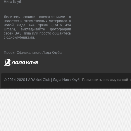
Нива Клуб.
Делитесь своими впечатлениями о
новостях и эксклюзивных материала о
новой Лада 4х4 Урбан (LADA 4x4
Urban), выкладывайте фотографии
своей ВАЗ Нива или просто общайтесь
с одноклубниками.
Проект Официального Лада Клуба
© 2014-2020 LADA 4x4 Club | Лада Нива Клуб |
Разместить рекламу на сайт