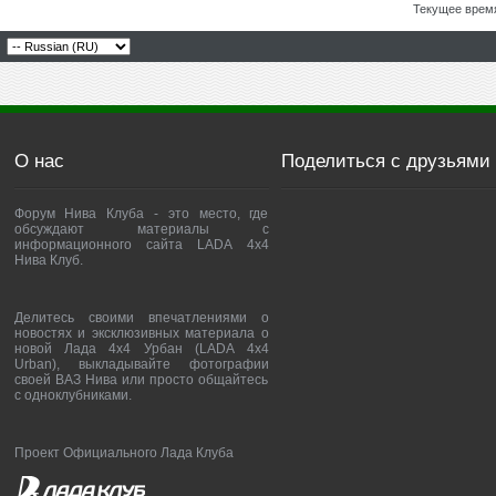
Текущее врем
О нас
Поделиться с друзьями
Форум Нива Клуба - это место, где
обсуждают материалы с
информационного сайта LADA 4x4
Нива Клуб.
Делитесь своими впечатлениями о
новостях и эксклюзивных материала о
новой Лада 4х4 Урбан (LADA 4x4
Urban), выкладывайте фотографии
своей ВАЗ Нива или просто общайтесь
с одноклубниками.
Проект Официального Лада Клуба