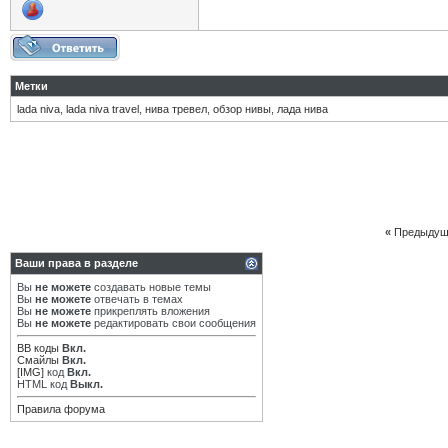
Метки
lada niva
,
lada niva travel
,
нива тревел
,
обзор нивы
,
лада нива
«
Предыдущ
Ваши права в разделе
Вы
не можете
создавать новые темы
Вы
не можете
отвечать в темах
Вы
не можете
прикреплять вложения
Вы
не можете
редактировать свои сообщения
BB коды
Вкл.
Смайлы
Вкл.
[IMG]
код
Вкл.
HTML код
Выкл.
Правила форума