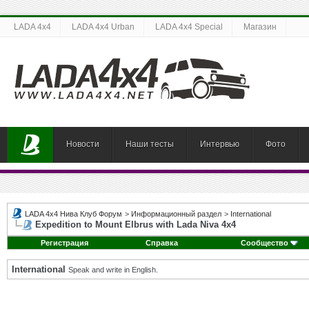
LADA 4x4
LADA 4x4 Urban
LADA 4x4 Special
Магазин
Новости
Наши тесты
Интервью
Фото
LADA 4x4 Нива Клуб Форум
>
Информационный раздел
>
International
Expedition to Mount Elbrus with Lada Niva 4x4
Регистрация
Справка
Сообщество
International
Speak and write in English.