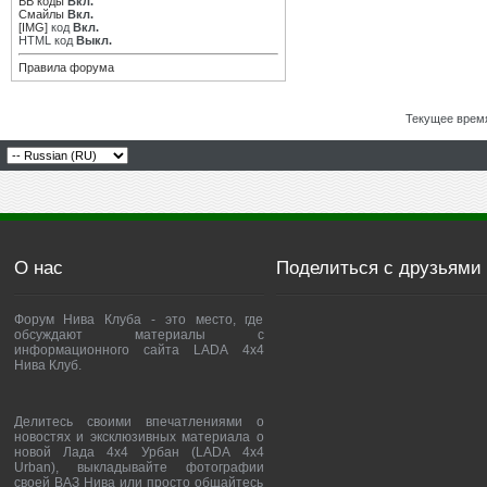
BB коды
Вкл.
Смайлы
Вкл.
[IMG]
код
Вкл.
HTML код
Выкл.
Правила форума
Текущее врем
О нас
Поделиться с друзьями
Форум Нива Клуба - это место, где
обсуждают материалы с
информационного сайта LADA 4x4
Нива Клуб.
Делитесь своими впечатлениями о
новостях и эксклюзивных материала о
новой Лада 4х4 Урбан (LADA 4x4
Urban), выкладывайте фотографии
своей ВАЗ Нива или просто общайтесь