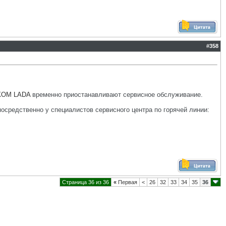
#
358
КОМ LADA
временно приостанавливают сервисное обслуживание.
осредственно у специалистов сервисного центра по горячей линии:
Страница 36 из 36
«
Первая
<
26
32
33
34
35
36