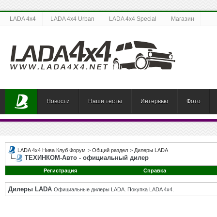
LADA 4x4
LADA 4x4 Urban
LADA 4x4 Special
Магазин
Новости
Наши тесты
Интервью
Фото
LADA 4x4 Нива Клуб Форум
>
Общий раздел
>
Дилеры LADA
ТЕХИНКОМ-Авто - официальный дилер
Регистрация
Справка
Дилеры LADA
Официальные дилеры LADA. Покупка LADA 4x4.