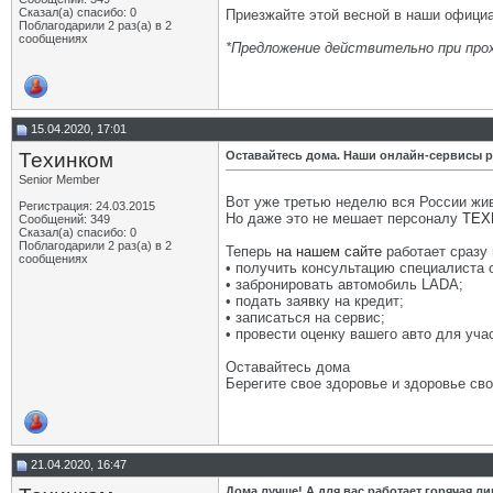
Сказал(а) спасибо: 0
Приезжайте этой весной в наши офиц
Поблагодарили 2 раз(а) в 2
сообщениях
*Предложение действительно при про
15.04.2020, 17:01
Техинком
Оставайтесь дома. Наши онлайн-сервисы р
Senior Member
Вот уже третью неделю вся России жи
Регистрация: 24.03.2015
Но даже это не мешает персоналу
ТЕХ
Сообщений: 349
Сказал(а) спасибо: 0
Поблагодарили 2 раз(а) в 2
Теперь
на нашем сайте
работает сразу
сообщениях
• получить консультацию специалиста 
• забронировать автомобиль LADA;
• подать заявку на кредит;
• записаться на сервис;
• провести оценку вашего авто для учас
Оставайтесь дома
Берегите свое здоровье и здоровье сво
21.04.2020, 16:47
Дома лучше! А для вас работает горячая 