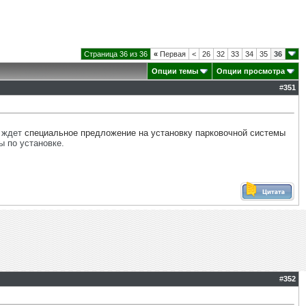
Страница 36 из 36
«
Первая
<
26
32
33
34
35
36
Опции темы
Опции просмотра
#
351
с ждет
специальное предложение на установку парковочной системы
ы по установке.
#
352