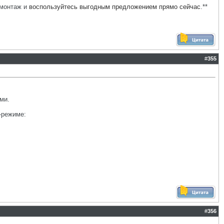
монтаж и
воспользуйтесь выгодным предложением прямо сейчас
.**
#
355
ми.
-режиме:
#
356