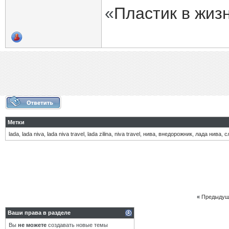
«
Пластик в жиз
Метки
lada
,
lada niva
,
lada niva travel
,
lada zilina
,
niva travel
,
нива
,
внедорожник
,
лада нива
,
с
«
Предыдущ
Ваши права в разделе
Вы
не можете
создавать новые темы