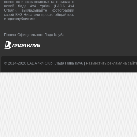
новостях и эксклюзивных материала о
новой Лада 4х4 Урбан (LADA 4x4
Urban), выкладывайте фотографии
своей ВАЗ Нива или просто общайтесь
с одноклубниками.
Проект Официального Лада Клуба
© 2014-2020 LADA 4x4 Club | Лада Нива Клуб |
Разместить рекламу на сайт