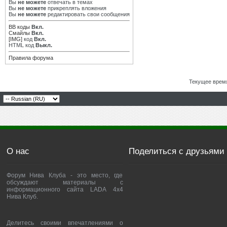
Вы
не можете
отвечать в темах
Вы
не можете
прикреплять вложения
Вы
не можете
редактировать свои сообщения
BB коды
Вкл.
Смайлы
Вкл.
[IMG]
код
Вкл.
HTML код
Выкл.
Правила форума
Текущее врем
О нас
Поделиться с друзьями
Форум Нива Клуба - это место, где
обсуждают материалы с
информационного сайта LADA 4x4
Нива Клуб.
Делитесь своими впечатлениями о