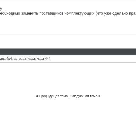
у.
еобходимо заменить поставщиков комплектующих (что уже сделано прак
ада 4х4
,
автоваз
,
лада
,
лада 4х4
«
Предыдущая тема
|
Следующая тема
»