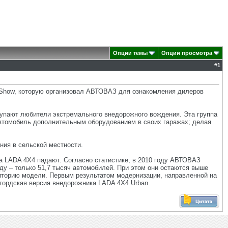
Опции темы
Опции просмотра
#
1
d Show, которую организовал АВТОВАЗ для ознакомления дилеров
купают любители экстремального внедорожного вождения. Эта группа
автомобиль дополнительным оборудованием в своих гаражах; делая
ния в сельской местности.
а LADA 4X4 падают. Согласно статистике, в 2010 году АВТОВАЗ
году – только 51,7 тысяч автомобилей. При этом они остаются выше
иторию модели. Первым результатом модернизации, направленной на
гордская версия внедорожника LADA 4X4 Urban.