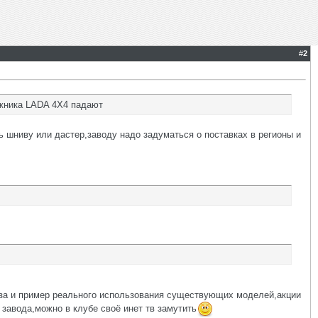
#
2
ожника LADA 4X4 падают
ь шниву или дастер,заводу надо задуматься о поставках в регионы и
база и пример реального использования существующих моделей,акции
 завода,можно в клубе своё инет тв замутить