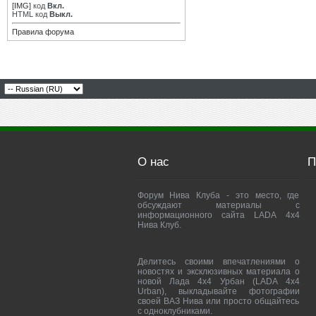
[IMG]
код
Вкл.
HTML код
Выкл.
Правила форума
О нас
П
Форум Нива Клуба - это место, где
обсуждают материалы с
информационного сайта LADA 4x4
Нива Клуб.
Делитесь своими впечатлениями о
новостях и эксклюзивных материала о
новой Лада 4х4 Урбан (LADA 4x4
Urban), выкладывайте фотографии
своей ВАЗ Нива или просто общайтесь
с одноклубниками.