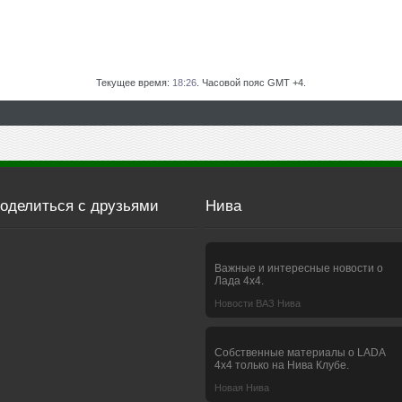
Текущее время:
18:26
. Часовой пояс GMT +4.
оделиться с друзьями
Нива
Важные и интересные новости о
Лада 4х4.
Новости ВАЗ Нива
Собственные материалы о LADA
4x4 только на Нива Клубе.
Новая Нива