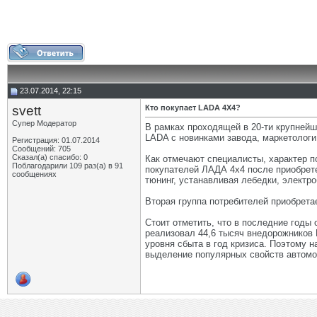
23.07.2014, 22:15
svett
Кто покупает LADA 4X4?
Супер Модератор
В рамках проходящей в 20-ти крупней
LADA с новинками завода, маркетологи
Регистрация: 01.07.2014
Сообщений: 705
Сказал(а) спасибо: 0
Как отмечают специалисты, характер 
Поблагодарили 109 раз(а) в 91
покупателей ЛАДА 4х4 после приобрет
сообщениях
тюнинг, устанавливая лебедки, электр
Вторая группа потребителей приобрета
Стоит отметить, что в последние год
реализовал 44,6 тысяч внедорожников L
уровня сбыта в год кризиса. Поэтому
выделение популярных свойств автомо