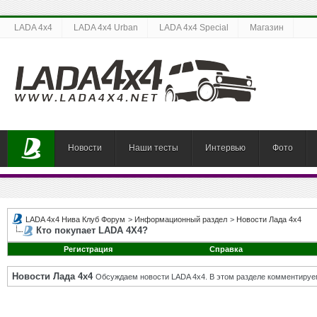
LADA 4x4
LADA 4x4 Urban
LADA 4x4 Special
Магазин
Новости
Наши тесты
Интервью
Фото
LADA 4x4 Нива Клуб Форум
>
Информационный раздел
>
Новости Лада 4х4
Кто покупает LADA 4X4?
Регистрация
Справка
Новости Лада 4х4
Обсуждаем новости LADA 4x4. В этом разделе комментируе