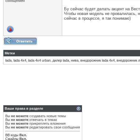
сообщениях
Бу сейчас будет делать акцент на Вест
Чтобы новая модель не провалилась, н
сейчас в процессе, я так понимаю)
Метки
lada
,
lada 4x4
,
lada 4x4 urban
,
дилер lada
,
нива
,
внедорожник lada 4x4
,
внедорожник л
Ваши права в разделе
Вы
не можете
создавать новые темы
Вы
не можете
отвечать в темах
Вы
не можете
прикреплять вложения
Вы
не можете
редактировать свои сообщения
BB коды
Вкл.
Смайлы
Вкл.