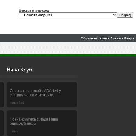
Быстрый переход
Обратная связь
-
Архив
-
Вверх
Нива Клуб
Спросите о новой LADA 4x4 у
специалистов АВТОВАЗа.
Нива 4х4
Познакомьтесь с Лада Нива
одноклубников.
Нива