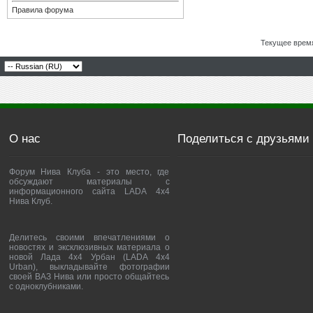
Правила форума
Текущее врем
О нас
Поделиться с друзьями
Форум Нива Клуба - это место, где
обсуждают материалы с
информационного сайта LADA 4x4
Нива Клуб.
Делитесь своими впечатлениями о
новостях и эксклюзивных материала о
новой Лада 4х4 Урбан (LADA 4x4
Urban), выкладывайте фотографии
своей ВАЗ Нива или просто общайтесь
с одноклубниками.