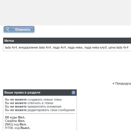
Метки
lada 4x4
,
внедорожник lada 4x4
,
лада 4х4
,
лада нива
,
лада нива клуб
,
цена lada 4x4
«
Предыдущ
Ваши права в разделе
Вы
не можете
создавать новые темы
Вы
не можете
отвечать в темах
Вы
не можете
прикреплять вложения
Вы
не можете
редактировать свои сообщения
BB коды
Вкл.
Смайлы
Вкл.
[IMG]
код
Вкл.
HTML код
Выкл.