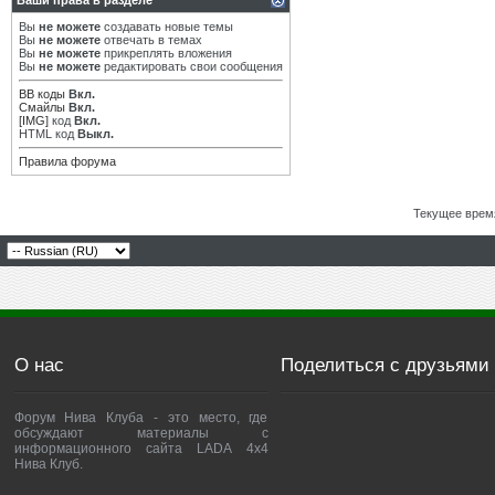
Ваши права в разделе
Вы
не можете
создавать новые темы
Вы
не можете
отвечать в темах
Вы
не можете
прикреплять вложения
Вы
не можете
редактировать свои сообщения
BB коды
Вкл.
Смайлы
Вкл.
[IMG]
код
Вкл.
HTML код
Выкл.
Правила форума
Текущее врем
О нас
Поделиться с друзьями
Форум Нива Клуба - это место, где
обсуждают материалы с
информационного сайта LADA 4x4
Нива Клуб.