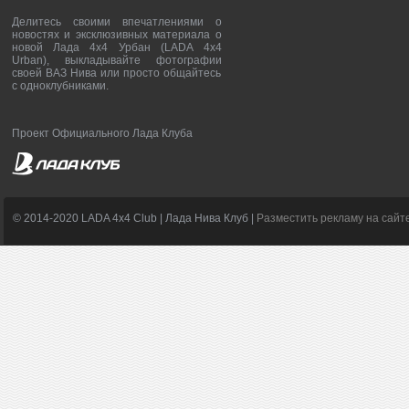
Делитесь своими впечатлениями о
новостях и эксклюзивных материала о
новой Лада 4х4 Урбан (LADA 4x4
Urban), выкладывайте фотографии
своей ВАЗ Нива или просто общайтесь
с одноклубниками.
Проект Официального Лада Клуба
© 2014-2020 LADA 4x4 Club | Лада Нива Клуб |
Разместить рекламу на сайт