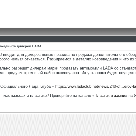
«жадных» дилеров LADA
З вводит для дилеров новые правила по продаже дополнительного обор
орого нельзя отказаться. Разбираемся в деталях нововведения и что из 
ально разрешит дилерам марки продавать автомобили LADA со стандарт
ль предусмотрел свой набор аксессуаров. Их установка будет осущест
е Официального Лада Клуба –
https://www.ladaclub.net/news/240-of...erov-l
, пластмассах и пластике? Проверяйте на канале «
Пластик в жизни
» на 