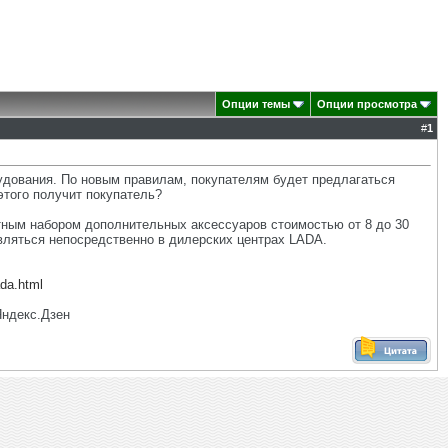
Опции темы
Опции просмотра
#
1
удования. По новым правилам, покупателям будет предлагаться
этого получит покупатель?
ным набором дополнительных аксессуаров стоимостью от 8 до 30
вляться непосредственно в дилерских центрах LADA.
ada.html
Яндекс.Дзен