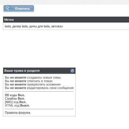
Метки
lada
,
дилер lada
,
допы для lada
,
автоваз
Ваши права в разделе
Вы
не можете
создавать новые темы
Вы
не можете
отвечать в темах
Вы
не можете
прикреплять вложения
Вы
не можете
редактировать свои сообщения
BB коды
Вкл.
Смайлы
Вкл.
[IMG]
код
Вкл.
HTML код
Выкл.
Правила форума