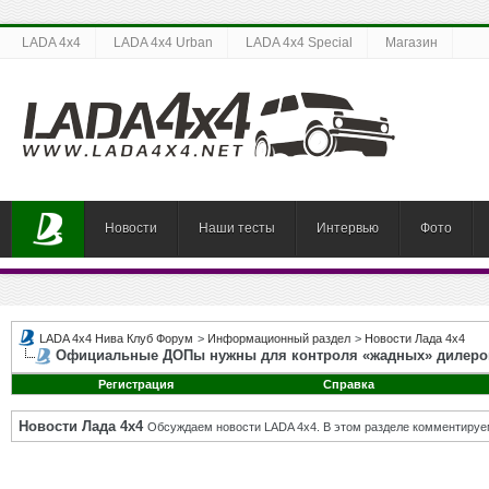
LADA 4x4
LADA 4x4 Urban
LADA 4x4 Special
Магазин
Новости
Наши тесты
Интервью
Фото
LADA 4x4 Нива Клуб Форум
>
Информационный раздел
>
Новости Лада 4х4
Официальные ДОПы нужны для контроля «жадных» дилеро
Регистрация
Справка
Новости Лада 4х4
Обсуждаем новости LADA 4x4. В этом разделе комментируе