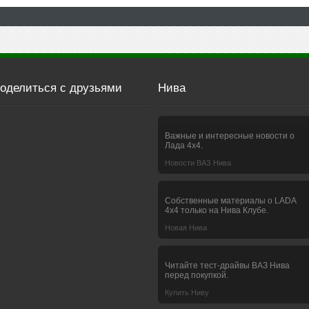
оделиться с друзьями
Нива
Важные и интересные новости о
Лада 4х4.
Новости ВАЗ Нива
Собственные материалы о LADA
4x4 только на Нива Клубе.
Новая Нива
Читайте тест-драйвы ВАЗ Нива
перед покупкой.
Купить Ниву