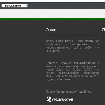
О нас
П
Форум Нива Клуба - это место, где
обсуждают материалы с
информационного сайта LADA 4x4
Нива Клуб.
Делитесь своими впечатлениями о
новостях и эксклюзивных материала о
новой Лада 4х4 Урбан (LADA 4x4
Urban), выкладывайте фотографии
своей ВАЗ Нива или просто общайтесь
с одноклубниками.
Проект Официального Лада Клуба