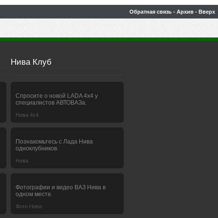
Обратная связь
-
Архив
-
Вверх
Нива Клуб
Спросите о новой LADA 4x4 у
специалистов АВТОВАЗа.
Нива 4х4
Познакомьтесь с Лада Нива
одноклубников.
Нива
Фотографии и видео ВАЗ Нива в
одном месте.
Фото Нива